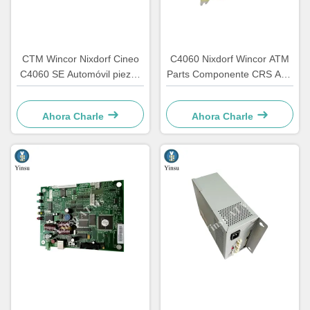
CTM Wincor Nixdorf Cineo
C4060 Nixdorf Wincor ATM
C4060 SE Automóvil piezas
Parts Componente CRS ATS
electrónicas especiales
Unidad de centralización AU
1750147868
módulo 1750134478
Ahora Charle
Ahora Charle