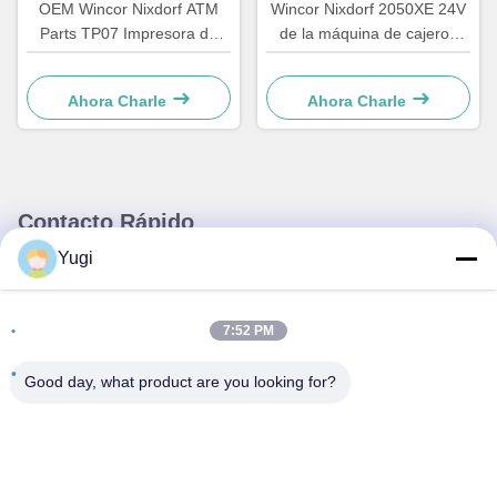
OEM Wincor Nixdorf ATM
Wincor Nixdorf 2050XE 24V
Parts TP07 Impresora de
de la máquina de cajeros
recibos Junta de control de
automáticos de la fuente de
PCB principal 01750063547
alimentación de piezas
Ahora Charle
Ahora Charle
01750069162 1750069162
Contacto Rápido
Yugi
Dirección
Habitación 502, Edificio 5, Parque inmobiliario Qide, No. 2-1,
7:52 PM
Xingye EastRoad, Parque industrial comunitario Shunjiang,
ciudad de Beijiao, Foshan, Guangdong, China
Good day, what product are you looking for?
Tel
0086-199-25600378