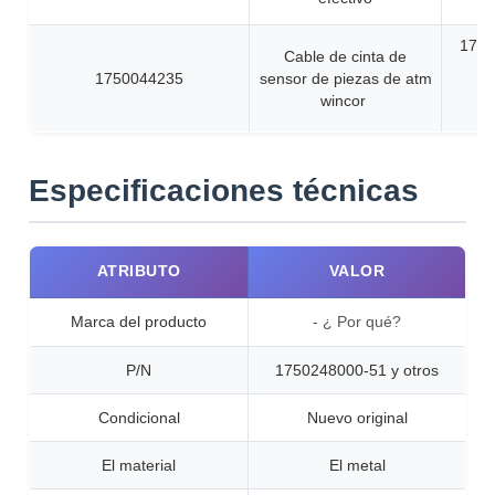
1750
Cable de cinta de
No
1750044235
sensor de piezas de atm
in
wincor
Especificaciones técnicas
ATRIBUTO
VALOR
Marca del producto
- ¿ Por qué?
P/N
1750248000-51 y otros
Condicional
Nuevo original
El material
El metal