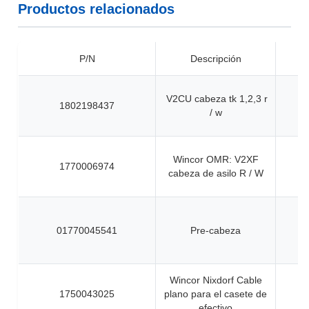
Productos relacionados
P/N
Descripción
V2CU cabeza tk 1,2,3 r
1802198437
/ w
Wincor OMR: V2XF
1770006974
cabeza de asilo R / W
01770045541
Pre-cabeza
Wincor Nixdorf Cable
1750043025
plano para el casete de
efectivo