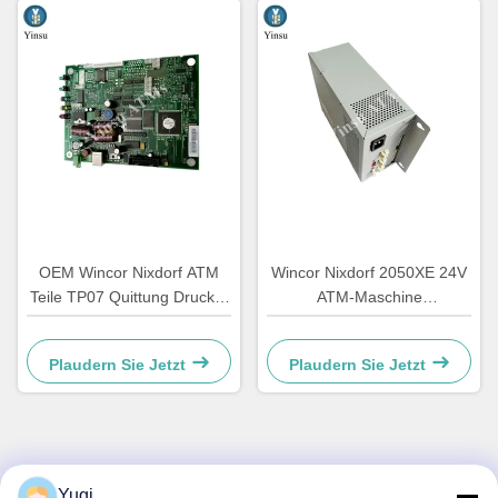
OEM Wincor Nixdorf ATM
Wincor Nixdorf 2050XE 24V
Teile TP07 Quittung Drucker
ATM-Maschine
Haupt-PCB-Controller Board
Stromversorgung Teile
01750063547
01750069162 1750069162
Plaudern Sie Jetzt
Plaudern Sie Jetzt
Schneller Kontakt
Yugi