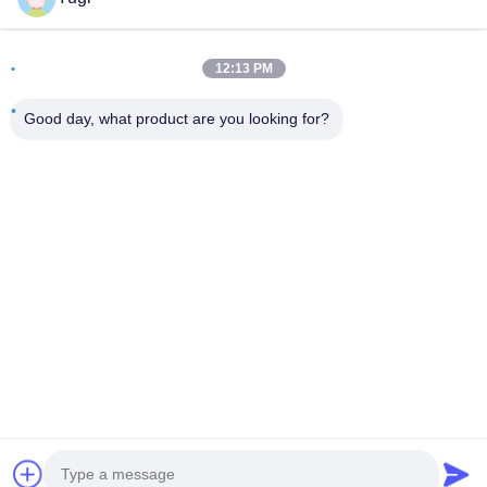
Adresse
12:13 PM
Zimmer 502, Gebäude 5, Immobilienpark Qide, Nr. 2-1,
Xingye EastRoad, Shunjiang Community Industrial Park,
Good day, what product are you looking for?
Stadt Beijiao, Foshan, Guangdong, China
Telefone
0086-199-25600378
E-Mail
Yugi@atmpartchina.com
Privacy policy
|
Sitemap
| Gute Qualität Chinas Teile von
Geldautomaten Lieferant. Copyright-© 2026 Guangzhou Yinsu