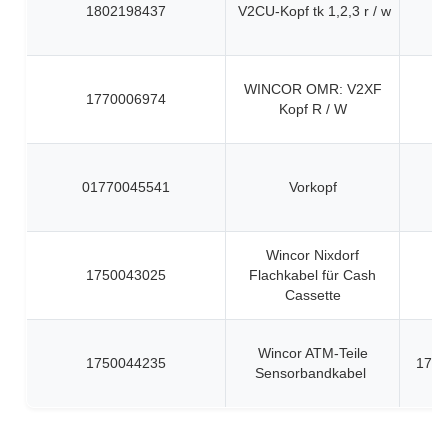
1802198437
V2CU-Kopf tk 1,2,3 r / w
WINCOR OMR: V2XF
1770006974
Kopf R / W
01770045541
Vorkopf
Wincor Nixdorf
1750043025
Flachkabel für Cash
Cassette
Wincor ATM-Teile
1750044235
1750
Sensorbandkabel