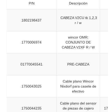
P/N
Descripción
CABEZA V2CU tk 1,2,3
1802198437
r / w
wincor OMR:
1770006974
CONJUNTO DE
CABEZA V2XF R / W
01770045541
PRE-CABEZA
Cable plano Wincor
1750043025
Nixdorf para casete de
efectivo
Cable plano del sensor
1750044235
de piezas de cajero
1750