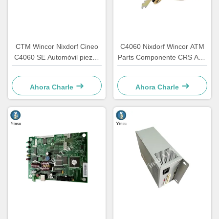
CTM Wincor Nixdorf Cineo
C4060 Nixdorf Wincor ATM
C4060 SE Automóvil piezas
Parts Componente CRS ATS
electrónicas especiales
Unidad de centralización AU
1750147868
módulo 1750134478
Ahora Charle
Ahora Charle