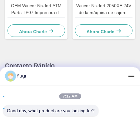
OEM Wincor Nixdorf ATM
Wincor Nixdorf 2050XE 24V
Parts TP07 Impresora de
de la máquina de cajeros
recibos Junta de control de
automáticos de la fuente de
PCB principal 01750063547
alimentación de piezas
Ahora Charle
Ahora Charle
01750069162 1750069162
Contacto Rápido
Yugi
Dirección
Habitación 502, Edificio 5, Parque inmobiliario Qide, No. 2-1,
7:12 AM
Xingye EastRoad, Parque industrial comunitario Shunjiang,
ciudad de Beijiao, Foshan, Guangdong, China
Good day, what product are you looking for?
Tel
0086-199-25600378