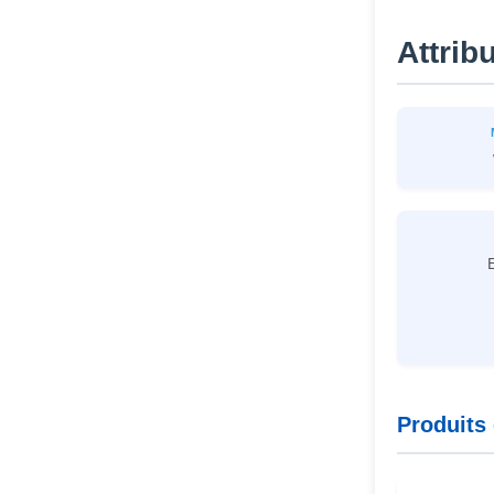
Parties de
Attrib
contrepartie
Pièces pour
accepteur de
billets MEI
machine à poser
Produits