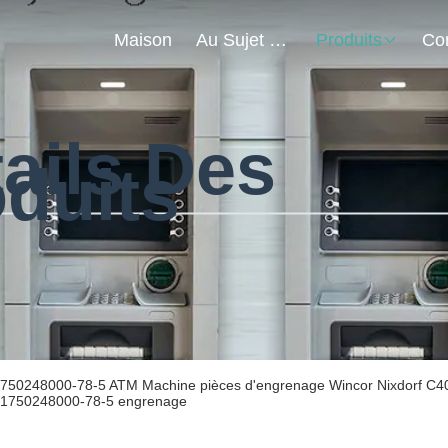
Maison
Au Sujet De Nous
Produits
ails Des
duits
750248000-78-5 ATM Machine pièces d'engrenage Wincor Nixdorf C406
1750248000-78-5 engrenage