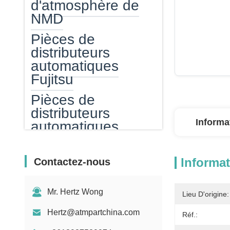
d'atmosphère de
NMD
Pièces de
distributeurs
automatiques
Fujitsu
Pièces de
distributeurs
Informa
automatiques
Hitachi
Pièces
Informat
Contactez-nous
d'atmosphère de
GRG
Mr. Hertz Wong
Lieu D'origine:
distributeur
Hertz@atmpartchina.com
Réf.:
automatique de