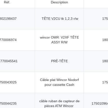
Réf.
Description
802198437
TÊTE V2CU tk 1,2,3 r/w
175
wincor OMR: V2XF TÊTE
770006974
180
ASSY R/W
1770045541
PRÉ-TÊTE
180
Câble plat Wincor Nixdorf
750043025
175
pour cassette Cash
câble ruban de capteur de
750044235
17501096
pièces ATM Wincor