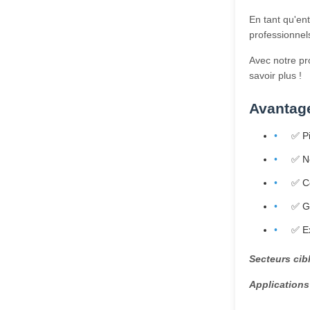
En tant qu'en
professionnel
Avec notre pr
savoir plus !
Avantage
✅ Pi
✅ No
✅ Co
✅ Gr
✅ Ex
Secteurs cibl
Applications