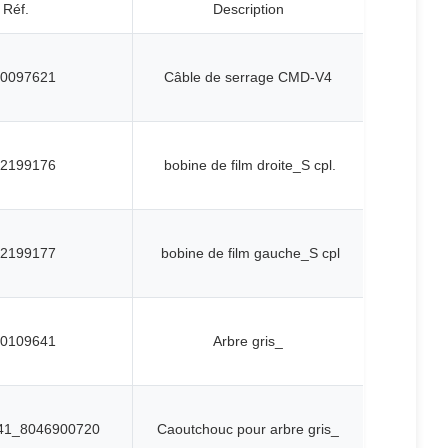
Réf.
Description
0097621
Câble de serrage CMD-V4
2199176
bobine de film droite_S cpl.
2199177
bobine de film gauche_S cpl
0109641
Arbre gris_
41_8046900720
Caoutchouc pour arbre gris_