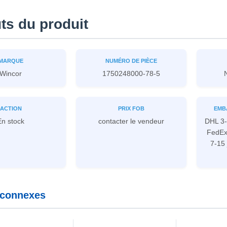
uts du produit
MARQUE
NUMÉRO DE PIÈCE
Wincor
1750248000-78-5
ACTION
PRIX ​​FOB
EMB
En stock
contacter le vendeur
DHL 3-
FedEx(
7-15 
 connexes