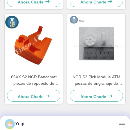
renovación
4450544331
Ahora Charle
Ahora Charle
66XX S2 NCR Bancomat
NCR S2 Pick Module ATM
piezas de repuesto de
piezas de engranaje de
cajeros automáticos Sistema
motor 4450756286 OEM
de cajero automático
Ahora Charle
Ahora Charle
Hardware plástico C
Retracción llave
4450759179
Yugi
Contacto Rápido