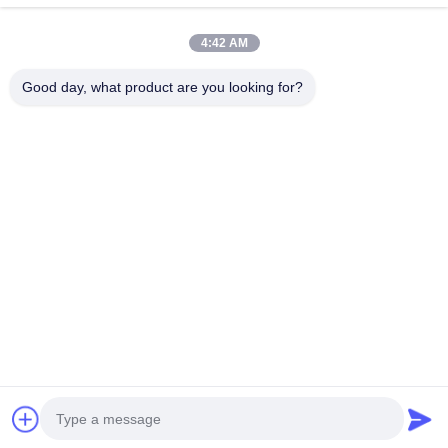
Dirección
4:42 AM
Habitación 502, Edificio 5, Parque inmobiliario Qide, No. 2-1,
Good day, what product are you looking for?
Xingye EastRoad, Parque industrial comunitario Shunjiang,
ciudad de Beijiao, Foshan, Guangdong, China
Tel
0086-199-25600378
Correo electrónico
Yugi@atmpartchina.com
Políticas de privacidad
|
Mapa del Sitio
| Buena calidad de
China piezas de cajero automático Proveedor. © de Copyright
2026 Guangzhou Yinsu Electronic Technology Co., Limited .
Todos los derechos reservados.