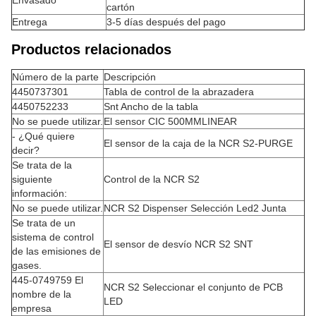
Envasado
cartón
Entrega
3-5 días después del pago
Productos relacionados
Número de la parte
Descripción
4450737301
Tabla de control de la abrazadera
4450752233
Snt Ancho de la tabla
No se puede utilizar.
El sensor CIC 500MMLINEAR
- ¿Qué quiere
El sensor de la caja de la NCR S2-PURGE
decir?
Se trata de la
siguiente
Control de la NCR S2
información:
No se puede utilizar.
NCR S2 Dispenser Selección Led2 Junta
Se trata de un
sistema de control
El sensor de desvío NCR S2 SNT
de las emisiones de
gases.
445-0749759 El
NCR S2 Seleccionar el conjunto de PCB
nombre de la
LED
empresa