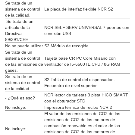
Se trata de un
sistema de control
La placa de interfaz flexible NCR S2
de la calidad.
Se trata de un
artículo de la
NCR SELF SERV UNIVERSAL 7 puertos con
Directiva
conexión USB
89/391/CEE.
No se puede utilizar.
S2 Módulo de recogida
Se trata de un
sistema de control
Tarjeta base CR PC Core Misano con
de las emisiones de
ventilador de I5-6500TE CPU / 8G RAM
gases.
Se trata de un
S2 Tabla de control del dispensador -
sistema de control
Encuentro de nivel superior
de la calidad.
NCR lector de tarjetas 3 pista HICO SMART
- ¿Qué es eso?
con el obturador STD
No incluye:
Impresora térmica de recibo NCR 2
El valor de las emisiones de CO2 de las
emisiones de CO2 de los motores de
combustión renovable es el valor de las
No incluye:
emisiones de CO2 de los motores de