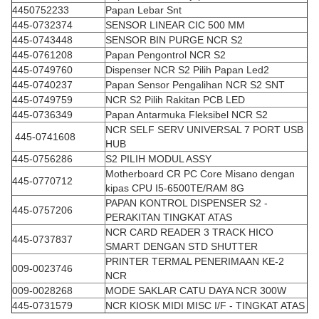
4450752233
Papan Lebar Snt
445-0732374
SENSOR LINEAR CIC 500 MM
445-0743448
SENSOR BIN PURGE NCR S2
445-0761208
Papan Pengontrol NCR S2
445-0749760
Dispenser NCR S2 Pilih Papan Led2
445-0740237
Papan Sensor Pengalihan NCR S2 SNT
445-0749759
NCR S2 Pilih Rakitan PCB LED
445-0736349
Papan Antarmuka Fleksibel NCR S2
NCR SELF SERV UNIVERSAL 7 PORT USB
445-0741608
HUB
445-0756286
S2 PILIH MODUL ASSY
Motherboard CR PC Core Misano dengan
445-0770712
kipas CPU I5-6500TE/RAM 8G
PAPAN KONTROL DISPENSER S2 -
445-0757206
PERAKITAN TINGKAT ATAS
NCR CARD READER 3 TRACK HICO
445-0737837
SMART DENGAN STD SHUTTER
PRINTER TERMAL PENERIMAAN KE-2
009-0023746
NCR
009-0028268
MODE SAKLAR CATU DAYA NCR 300W
445-0731579
NCR KIOSK MIDI MISC I/F - TINGKAT ATAS