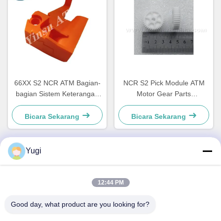
66XX S2 NCR ATM Bagian-
NCR S2 Pick Module ATM
bagian Sistem Keterangan
Motor Gear Parts
Otomatis Hardware Plastik C
4450756286 OEM
Retrak Kunci 4450759179
Bicara Sekarang
Bicara Sekarang
Yugi
Kontak Cepat
12:44 PM
Alamat
Good day, what product are you looking for?
Ruang 502, Bangunan 5, Taman Real Estate Qide, No. 2-1,
Xingye EastRoad, Taman Industri Komunitas Shunjiang,