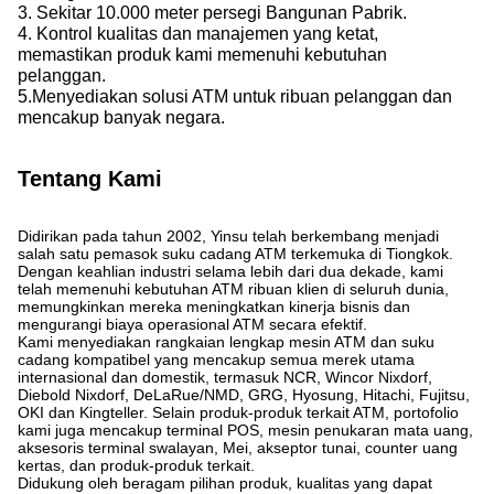
3. Sekitar 10.000 meter persegi Bangunan Pabrik.
4. Kontrol kualitas dan manajemen yang ketat,
memastikan produk kami memenuhi kebutuhan
pelanggan.
5.Menyediakan solusi ATM untuk ribuan pelanggan dan
mencakup banyak negara.
Tentang Kami
Didirikan pada tahun 2002, Yinsu telah berkembang menjadi
salah satu pemasok suku cadang ATM terkemuka di Tiongkok.
Dengan keahlian industri selama lebih dari dua dekade, kami
telah memenuhi kebutuhan ATM ribuan klien di seluruh dunia,
memungkinkan mereka meningkatkan kinerja bisnis dan
mengurangi biaya operasional ATM secara efektif.
Kami menyediakan rangkaian lengkap mesin ATM dan suku
cadang kompatibel yang mencakup semua merek utama
internasional dan domestik, termasuk NCR, Wincor Nixdorf,
Diebold Nixdorf, DeLaRue/NMD, GRG, Hyosung, Hitachi, Fujitsu,
OKI dan Kingteller. Selain produk-produk terkait ATM, portofolio
kami juga mencakup terminal POS, mesin penukaran mata uang,
aksesoris terminal swalayan, Mei, akseptor tunai, counter uang
kertas, dan produk-produk terkait.
Didukung oleh beragam pilihan produk, kualitas yang dapat