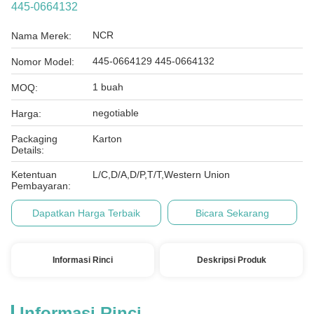
445-0664132
NCR
Nama Merek:
445-0664129 445-0664132
Nomor Model:
1 buah
MOQ:
negotiable
Harga:
Packaging
Karton
Details:
Ketentuan
L/C,D/A,D/P,T/T,Western Union
Pembayaran:
Dapatkan Harga Terbaik
Bicara Sekarang
Informasi Rinci
Deskripsi Produk
Informasi Rinci