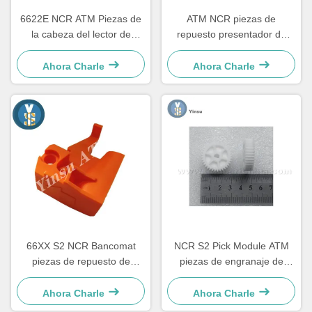
6622E NCR ATM Piezas de
ATM NCR piezas de
la cabeza del lector de
repuesto presentador de
tarjetas Componente de
acceso frontal cinturón LVDT
renovación
4450544331
Ahora Charle
Ahora Charle
66XX S2 NCR Bancomat
NCR S2 Pick Module ATM
piezas de repuesto de
piezas de engranaje de
cajeros automáticos Sistema
motor 4450756286 OEM
de cajero automático
Ahora Charle
Ahora Charle
Hardware plástico C