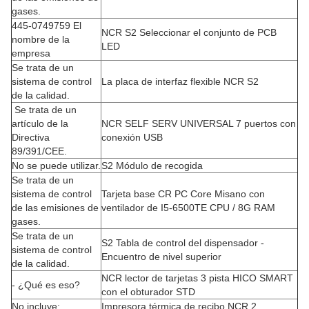
gases.
445-0749759 El
NCR S2 Seleccionar el conjunto de PCB
nombre de la
LED
empresa
Se trata de un
sistema de control
La placa de interfaz flexible NCR S2
de la calidad.
Se trata de un
artículo de la
NCR SELF SERV UNIVERSAL 7 puertos con
Directiva
conexión USB
89/391/CEE.
No se puede utilizar.
S2 Módulo de recogida
Se trata de un
sistema de control
Tarjeta base CR PC Core Misano con
de las emisiones de
ventilador de I5-6500TE CPU / 8G RAM
gases.
Se trata de un
S2 Tabla de control del dispensador -
sistema de control
Encuentro de nivel superior
de la calidad.
NCR lector de tarjetas 3 pista HICO SMART
- ¿Qué es eso?
con el obturador STD
No incluye:
Impresora térmica de recibo NCR 2