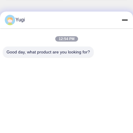
Retracción llave
4450759179
Yugi
Contacto Rápido
Dirección
12:54 PM
Habitación 502, Edificio 5, Parque inmobiliario Qide, No. 2-1,
Good day, what product are you looking for?
Xingye EastRoad, Parque industrial comunitario Shunjiang,
ciudad de Beijiao, Foshan, Guangdong, China
Tel
0086-199-25600378
Correo electrónico
Yugi@atmpartchina.com
Políticas de privacidad
|
Mapa del Sitio
| Buena calidad de