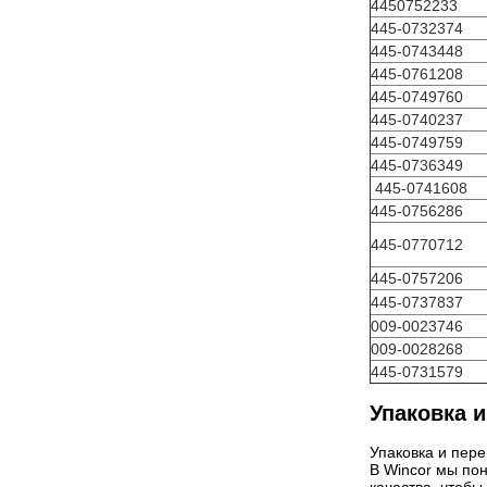
4450752233
445-0732374
445-0743448
445-0761208
445-0749760
445-0740237
445-0749759
445-0736349
445-0741608
445-0756286
445-0770712
445-0757206
445-0737837
009-0023746
009-0028268
445-0731579
Упаковка и
Упаковка и пере
В Wincor мы пон