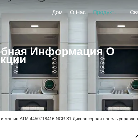
Дом
О Нас
Продукты
бная Информация О
кции
ти машин ATM 4450718416 NCR S1 Диспансерная панель управлен