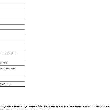
I5-6500TE
УРУГ
лючателем
ечень)
оизводимых нами деталей.Мы используем материалы самого высокого