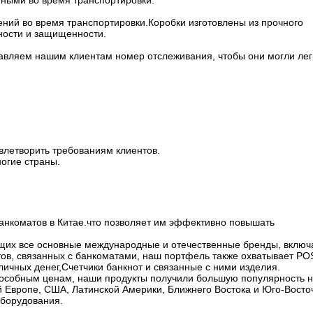
нными во время транспортировки.
ний во время транспортировки.Коробки изготовлены из прочного
сности и защищенности.
авляем нашим клиентам номер отслеживания, чтобы они могли лег
овлетворить требованиям клиентов.
огие страны.
банкоматов в Китае.что позволяет им эффективно повышать
щих все основные международные и отечественные бренды, включ
тов, связанных с банкоматами, наш портфель также охватывает PO
чных денег,Счетчики банкнот и связанные с ними изделия.
пособным ценам, наши продукты получили большую популярность 
ей Европе, США, Латинской Америки, Ближнего Востока и Юго-Восто
оборудования.