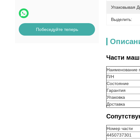
Упаковывая Д
Выделить:
Побеседуйте теперь
Описан
Части маш
Наименование 
П/Н
Состояние
Гарантия
Упаковка
Доставка
Сопутству
Номер части
4450737301