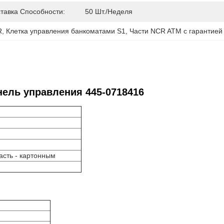
тавка Способности:
50 Шт./неделя
R
, 
Клетка управления банкоматами S1
, 
Части NCR ATM с гарантией
ель управления 445-0718416
асть - картонным