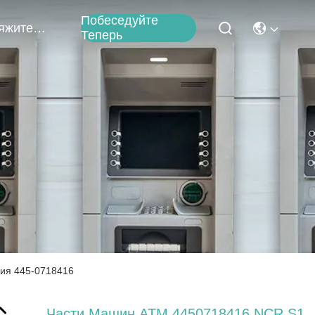
Побеседуйте
Свяжитесь Мы
Теперь
ия 445-0718416
Части Машин ATM 4450718416 NCR S1