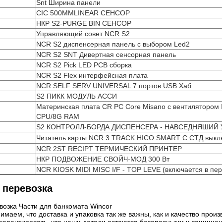
Snt Ширина панели
CIC 500MMLINEAR СЕНСОР
НКР S2-PURGE BIN СЕНСОР
Управляющий совет NCR S2
NCR S2 диспенсерная панель с выбором Led2
NCR S2 SNT Дивертная сенсорная панель
NCR S2 Pick LED PCB сборка
NCR S2 Flex интерфейсная плата
NCR SELF SERV UNIVERSAL 7 портов USB Хаб
S2 ПИКК МОДУЛЬ АССИ
Материнская плата CR PC Core Misano с вентилятором 
CPU/8G RAM
S2 КОНТРОЛЛ-БОРДА ДИСПЕНСЕРА - НАВСЕДНЯШИЙ 
Читатель карты NCR 3 TRACK HICO SMART С СТД вык
NCR 2ST RECIPT ТЕРМИЧЕСКИЙ ПРИНТЕР
НКР ПОДВОЖЕНИЕ СВОЙЧ-МОД 300 Вт
NCR KIOSK MIDI MISC I/F - TOP LEVE (включается в пер
 перевозка
возка Части для банкомата Wincor
имаем, что доставка и упаковка так же важны, как и качество пр