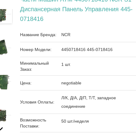
Диспансерная Панель Управления 445-
0718416
Название Бренда:
NCR
Номер Модели:
4450718416 445-0718416
Минимальный
1 шт.
Заказ:
Цена:
negotiable
Л/К, Д/А, Д/П, Т/Т, западное
Условия Оплаты:
соединение
Возможность
50 шт./неделя
Поставки: