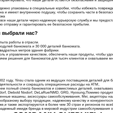
ы гарантировать, что наши детали остаются безопасными и защище
дежно упакованы в специальные коробки, чтобы избежать поврежде
она и имеют внутреннюю подушку, чтобы сохранить части в безопа
зка
все наши детали через надежную курьерскую службу.и мы предост
ю отправку и гарантировать ее безопасное прибытие.
 выбрали нас?
пыта работы в отрасли.
модулей банкомата и 30 000 деталей банкомата.
квадратных метров здания фабрики.
оль и управление качеством, обеспечить наши продукты, чтобы уд
яем решения для банкоматов для тысяч клиентов и охватываем мн
02 году, Yinsu стала одним из ведущих поставщиков деталей для 
деятельности и сокращать операционные расходы на ATM;.
ем полный спектр банкоматов и совместимых деталей, охватываю
dorf, Diebold Nixdorf, DeLaRue/NMD, GRG, Hyosung,Помимо продук
енные машины, аксессуары самообслуживания, Mei, акцепторы нали
ообразному выбору продукции, надежному качеству и конкурентос
е,и также экспортируются в более чем 30 стран и регионов по вс
 надежный имидж бренда в мировой индустрии самообслуживания 