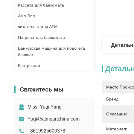
Кассета для банкомата
Амп Эпп
читатель карты ATM
Нагреватель банкомата
Детальн
Банковская машина для подсчета
банкнот
Контрчасти
Деталь
Запчасти для купюроприемника MEI
Пост-машина
Место Происх
Свяжитесь мы
Бренд:
Miss. Yugi Yang
Описание:
Yugi@atmpartchina.com
Материал:
+8619925600378