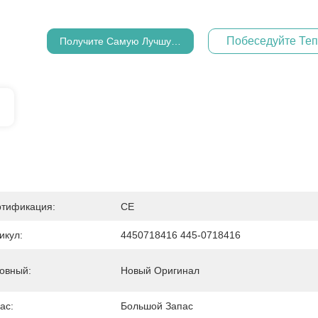
Побеседуйте Те
Получите Самую Лучшую Цену
тификация:
CE
икул:
4450718416 445-0718416
овный:
Новый Оригинал
ас:
Большой Запас