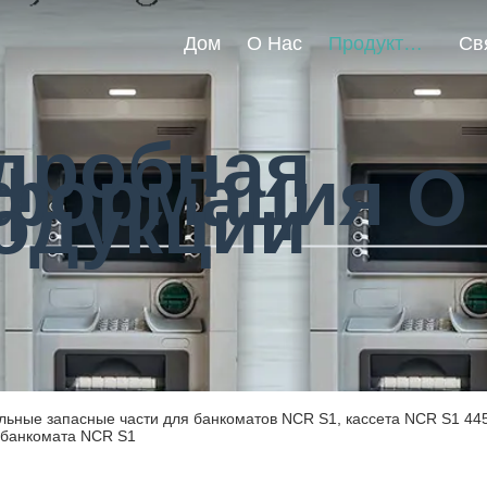
Дом
О Нас
Продукты
дробная
формация О
одукции
льные запасные части для банкоматов NCR S1, кассета NCR S1 445
 банкомата NCR S1