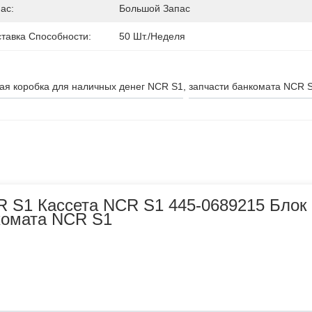
ас:
Большой Запас
тавка Способности:
50 Шт./неделя
ая коробка для наличных денег NCR S1
, 
запчасти банкомата NCR 
R S1 Кассета NCR S1 445-0689215 Блок
комата NCR S1