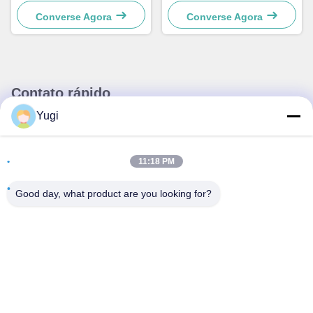
Retratador 4450759179
Converse Agora
Converse Agora
Contato rápido
Yugi
Endereço
Sala 502, Edifício 5, Qide Real Estate Park, n.o 2-1, Xingye
11:18 PM
EastRoad, Shunjiang Community Industrial Park, Beijiao
Town, Foshan, Guangdong, China
Good day, what product are you looking for?
telefone
0086-199-25600378
E-mail
Yugi@atmpartchina.com