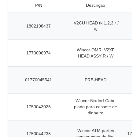
P/N
Descrição
V2CU HEAD tk 1,2,3 r /
1802198437
w
Wincor OMR: V2XF
1770006974
HEAD ASSY R / W
01770045541
PRE-HEAD
Wincor Nixdorf Cabo
1750043025
plano para cassete de
dinheiro
Wincor ATM partes
1750044235
1750
sensor cabo de fita