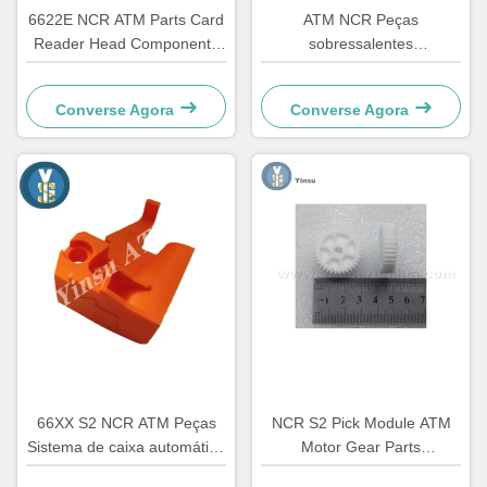
6622E NCR ATM Parts Card
ATM NCR Peças
Reader Head Componente
sobressalentes
de renovação
apresentador acesso frontal
LVDT cinto 4450544331
Converse Agora
Converse Agora
66XX S2 NCR ATM Peças
NCR S2 Pick Module ATM
Sistema de caixa automático
Motor Gear Parts
Hardware Plástico C
4450756286 OEM