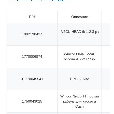
П/Н
Описание
V2CU HEAD tk 1,2,3 р /
1802198437
ч
Wincor OMR: V2XF
1770006974
голова ASSY R / W
01770045541
ПРЕ-ГЛАВА
Wincor Nixdorf Плоский
1750043025
кабель для кассеты
Cash