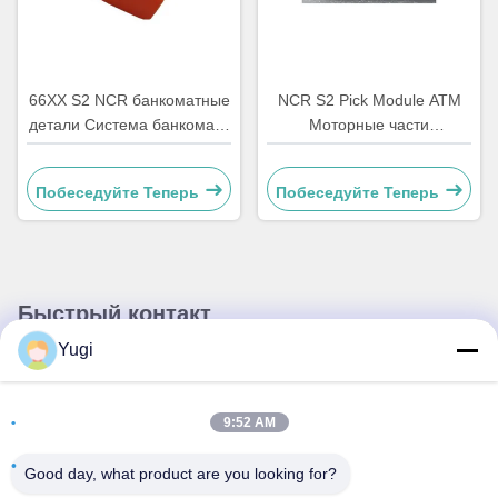
66XX S2 NCR банкоматные
NCR S2 Pick Module ATM
детали Система банкомата
Моторные части
аппаратное оборудование
4450756286 OEM
Пластик C Сдвижное замок
Побеседуйте Теперь
Побеседуйте Теперь
4450759179
Быстрый контакт
Yugi
Адрес
Комната 502, здание 5, парк недвижимости Qide, No 2-1,
9:52 AM
Xingye EastRoad, промышленный парк сообщества
Shunjiang, город Бейцзяо, город Фошань, Гуандун, Китай
Good day, what product are you looking for?