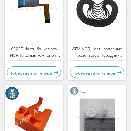
6622E Части банкомата
АТМ NCR Части запасные
NCR Главный компонент
Презентатор Передний
для считывания карт
доступ LVDT ремень
Ремонт
4450544331
Побеседуйте Теперь
Побеседуйте Теперь