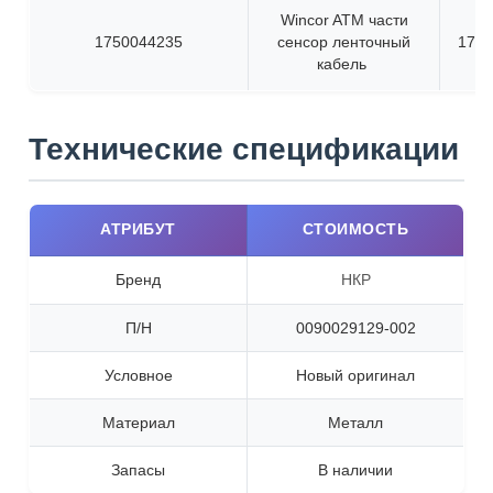
Wincor ATM части
1750044235
сенсор ленточный
1750
кабель
Технические спецификации
АТРИБУТ
СТОИМОСТЬ
Бренд
НКР
П/Н
0090029129-002
Условное
Новый оригинал
Материал
Металл
Запасы
В наличии