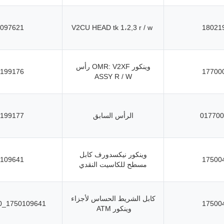
097621
V2CU HEAD tk 1،2,3 r / w
18021
وينكور OMR: V2XF رأس
199176
17700
ASSY R / W
017700
الرأس السابق
199177
وينكور نيكسدورف كابل
109641
17500
مسطح للكاسيت النقدي
كابل الشريط الحساس لأجزاء
1750109641_8046900720
17500
وينكور ATM