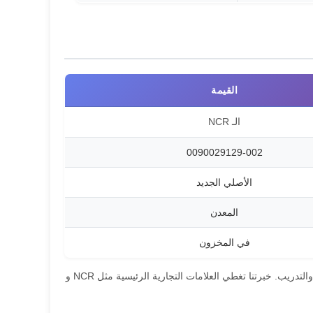
القيمة
الـ NCR
0090029129-002
الأصلي الجديد
المعدن
في المخزون
نحن متخصصون في توفير قطع الغيار عالية الجودة لأجهزة الصراف الآلي والصيانة وخدمات الإصلاح والتدريب. خبرتنا تغطي العلامات التجارية الرئيسية مثل NCR و