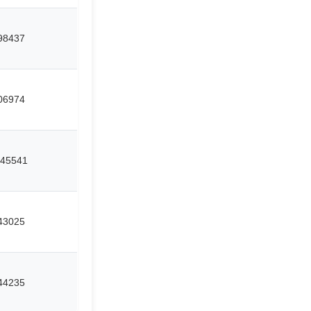
98437
06974
45541
43025
44235