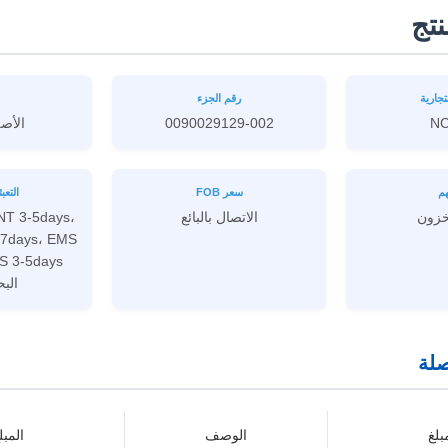
تج
تجارية
رقم الجزء
0090029129-002
الأصل
هم
سعر FOB
التعب
خزون
الاتصال بالبائع
NT 3-5days،
3-7days، EMS
البح
لة
بلغ
الوصف
المبل