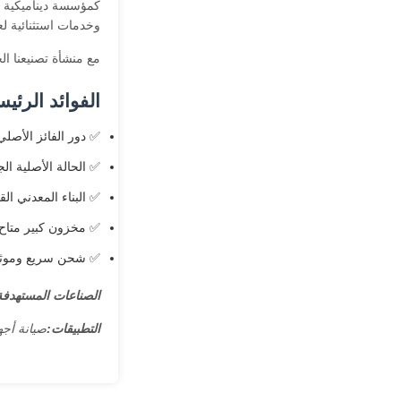
كمؤسسة ديناميكية ع
وخدمات استثنائية لعم
مع منشأة تصنيعنا ال
الفوائد الرئيس
✅ دور الفائز الأصلي
✅ الحالة الأصلية الج
✅ البناء المعدني ال
✅ مخزون كبير متاح
✅ شحن سريع وموثو
الصناعات المستهدفة
التطبيقات:
صيانة أجه