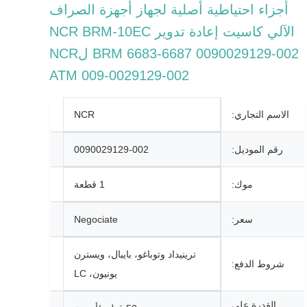
أجزاء احتياطية أصلية لجهاز أجهزة الصراف
الآلي كاسيت إعادة تدوير NCR BRM-10EC
BRM 6683-6687 0090029129-002 لNCR
ATM 009-0029129-002
الاسم التجاري:
NCR
رقم الموديل:
0090029129-002
موك:
1 قطعة
سعر:
Negociate
ترينيداد وتوباغو، بايبال، ويسترن
شروط الدفع:
يونيون، LC
القدرة على