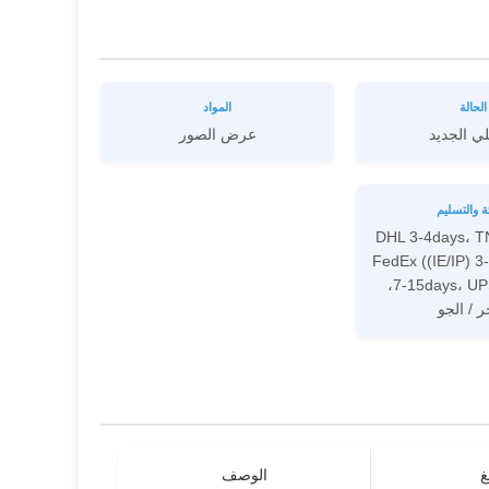
الحالة
المواد
ي الجديد
عرض الصور
ئة والتسليم
DHL 3-4days، T
FedEx ((IE/IP) 
7-15days، UPS 3-5days،
ر / الجو
غ
الوصف