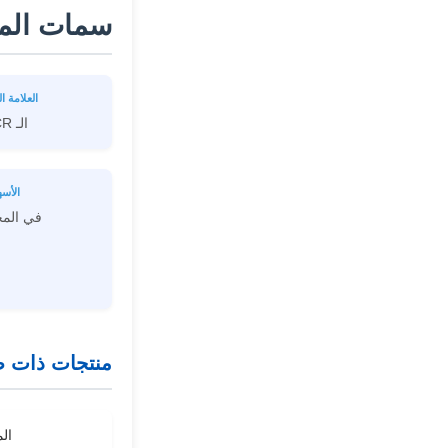
سمات المن
العلامة ال
الـ NCR
الأس
في الم
منتجات ذات ص
الم