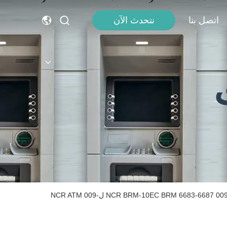
اتصل بنا
نتحدث الآن
أجزاء احتياطية أصلية لجهاز أجهزة الصراف الآلي كاسيت إعادة تدوير NCR BRM-10EC BRM 6683-6687 0090029129-002 لNCR ATM 009-