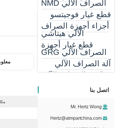
الصراف الآلي NMD
قطع غيار فوجيتسو
أجزاء أجهزة الصراف
الآلي هيتاشي
قطع غيار أجهزة
الصراف الآلي GRG
معلو
آلة الصراف الآلي
ماكينة الصراف الآلي
النقدية كاسيت
اتصل بنا
ATM EPP
مكان
قارئ بطاقة أجهزة
Mr. Hertz Wong
الصراف الآلي
Hertz@atmpartchina.com
سخان صراف آلي