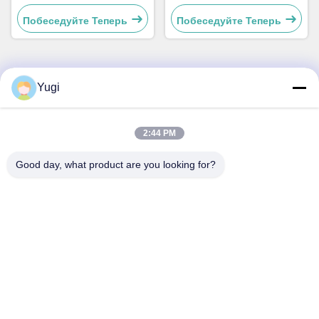
A001486
A011263 для банковского
оборудования
Побеседуйте Теперь
Побеседуйте Теперь
Yugi
Быстрый контакт
Адрес
2:44 PM
Комната 502, здание 5, парк недвижимости Qide, No 2-1,
Good day, what product are you looking for?
Xingye EastRoad, промышленный парк сообщества
Shunjiang, город Бейцзяо, город Фошань, Гуандун, Китай
Телефон
0086-199-25600378
Электронная почта
Yugi@atmpartchina.com