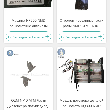
Машина NF300 NMD
Отремонтированные части
банкоматные автоматы
рамы NMD ATM FR101
Части Заметка питатель
Правая слава Delarue
A011261 Для киоска
Talaris A006322
Побеседуйте Теперь
Побеседуйте Теперь
игровой машины
OEM NMD ATM Части
Модуль детектора деталей
Диспенсера Датчик Диода
банкомата NQ300 NMD