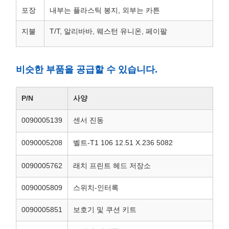
포장
내부는 플라스틱 봉지, 외부는 카튼
지불
T/T, 알리바바, 웨스턴 유니온, 페이팔
비슷한 부품을 공급할 수 있습니다.
P/N
사양
0090005139
센서 진동
0090005208
벨트-T1 106 12.51 X.236 5082
0090005762
래치 프린트 헤드 저장소
0090005809
스위치-인터록
0090005851
보호기 및 쿠션 키트