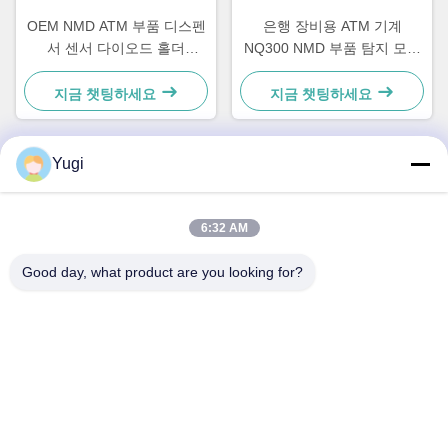
OEM NMD ATM 부품 디스펜
은행 장비용 ATM 기계
서 센서 다이오드 홀더
NQ300 NMD 부품 탐지 모듈
A001486
A011263
지금 챗팅하세요
지금 챗팅하세요
Yugi
빠른 연락
6:32 AM
주소
Good day, what product are you looking for?
방 502, 빌딩 5, 퀴데 부동산 공원, 2-1번지, 싱예 동로,
Shunjiang 커뮤니티 산업 공원, 베이지아오 타운, 포산, 광둥,
중국
전화
0086-199-25600378
이메일