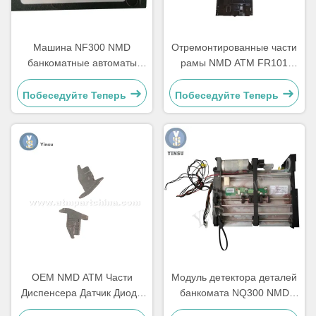
Машина NF300 NMD
Отремонтированные части
банкоматные автоматы
рамы NMD ATM FR101
Части Заметка питатель
Правая слава Delarue
A011261 Для киоска
Talaris A006322
Побеседуйте Теперь
Побеседуйте Теперь
игровой машины
OEM NMD ATM Части
Модуль детектора деталей
Диспенсера Датчик Диода
банкомата NQ300 NMD
A001486
A011263 для банковского