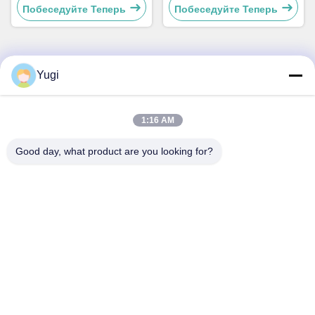
оборудования
Побеседуйте Теперь
Побеседуйте Теперь
Yugi
Быстрый контакт
Адрес
1:16 AM
Комната 502, здание 5, парк недвижимости Qide, No 2-1,
Good day, what product are you looking for?
Xingye EastRoad, промышленный парк сообщества
Shunjiang, город Бейцзяо, город Фошань, Гуандун, Китай
Телефон
0086-199-25600378
Электронная почта
Yugi@atmpartchina.com