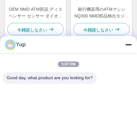
OEM NMD ATM部品 ディス
銀行機器用のATMマシン
ペンサー センサー ダイオー
NQ300 NMD部品検出モジュ
ドホルダー A001486
ールA011263
今雑談しなさい
今雑談しなさい
Yugi
クイックコンタクト
5:07 PM
住所
Good day, what product are you looking for?
客室502 建物5 キード不動産公園 2-1号 シンギエ東路 シュン
ジアン地域産業公園 ベイジアオ町 フォシャン州 広東
テレ
0086-199-25600378
電子メール
Yugi@atmpartchina.com