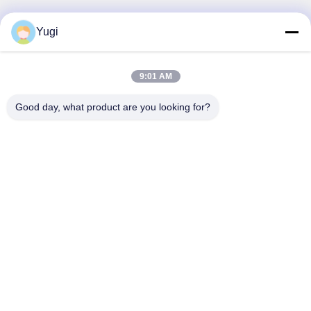
Yugi
Быстрый контакт
Адрес
9:01 AM
Комната 502, здание 5, парк недвижимости Qide, No 2-1,
Good day, what product are you looking for?
Xingye EastRoad, промышленный парк сообщества
Shunjiang, город Бейцзяо, город Фошань, Гуандун, Китай
Телефон
0086-199-25600378
Электронная почта
Yugi@atmpartchina.com
Политика уединения
|
Карта сайта
| Качество Китая
хорошее части банкомата Поставщик. © авторского права