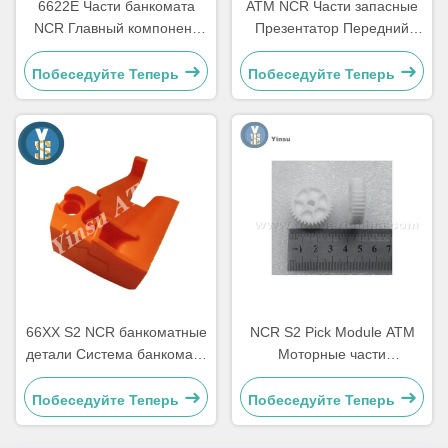
6622E Части банкомата
АТМ NCR Части запасные
NCR Главный компонент
Презентатор Передний
для считывания карт
доступ LVDT ремень
Ремонт
4450544331
Побеседуйте Теперь
Побеседуйте Теперь
66XX S2 NCR банкоматные
NCR S2 Pick Module ATM
детали Система банкомата
Моторные части
аппаратное оборудование
4450756286 OEM
Пластик C Сдвижное замок
Побеседуйте Теперь
Побеседуйте Теперь
4450759179