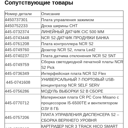
Сопутствующие товары
Номер детали
Описание
4450737301
Плата управления зажимом
4450752233
Доска ширины СНТ
445-0732374
ЛИНЕЙНЫЙ ДАТЧИК CIC 500 ММ
445-0743448
NCR S2-ДАТЧИК ПРОДУВКИ БАНКА
445-0761208
Плата контроллера NCR S2
445-0749760
Дозатор NCR S2, плата Led2
445-0740237
Плата датчика отклонения NCR S2 SNT
Сборка светодиодной печатной платы NCR
445-0749759
S2 Pick
445-0736349
Интерфейсная плата NCR S2 Flex
УНИВЕРСАЛЬНЫЙ 7-ПОРТОВЫЙ USB-
445-0741608
концентратор NCR SELF SERV
445-0756286
МОДУЛЬ ВЫБОРКИ S2 В СБОРЕ
Материнская плата CR PC Core Misano с
445-0770712
процессором I5-6500TE и вентилятором
ОЗУ 8 ГБ
ПЛАТА УПРАВЛЕНИЯ ДИСПЕНСЕРА S2 –
445-0757206
СБОРКА ВЕРХНЕГО УРОВНЯ
КАРТРИДЕР NCR 3 TRACK HICO SMART