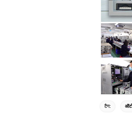
टैग:
ऑटो