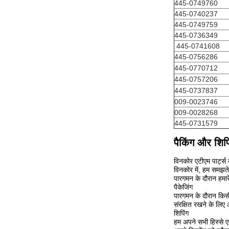
445-0749760
445-0740237
445-0749759
445-0736349
445-0741608
445-0756286
445-0770712
445-0757206
445-0737837
009-0023746
009-0028268
445-0731579
पैकिंग और शिपि
विनकोर एटीएम पार्ट्स 
विनकोर में, हम समझते ह
पारगमन के दौरान हमारे 
पैकेजिंग
पारगमन के दौरान किसी भ
संरक्षित रखने के लिए
शिपिंग
हम अपने सभी हिस्से एक