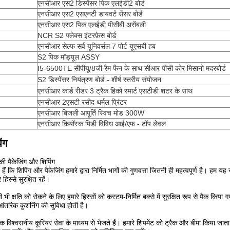
एनसीआर एस2 डिस्पेंसर पिक एलईडी2 बोर्ड
एनसीआर एस2 एसएनटी डायवर्ट सेंसर बोर्ड
एनसीआर एस2 पिक एलईडी पीसीबी असेंबली
NCR S2 फ्लेक्स इंटरफ़ेस बोर्ड
एनसीआर सेल्फ सर्व यूनिवर्सल 7 पोर्ट यूएसबी हब
S2 पिक मॉड्यूल ASSY
I5-6500TE सीपीयू/8जी रैम फैन के साथ सीआर पीसी कोर मिसानो मदरबोर्ड
S2 डिस्पेंसर नियंत्रण बोर्ड - शीर्ष स्तरीय संयोजन
एनसीआर कार्ड रीडर 3 ट्रैक हिको स्मार्ट एसटीडी शटर के साथ
एनसीआर 2एसटी रसीद थर्मल प्रिंटर
एनसीआर बिजली आपूर्ति स्विच मोड 300W
एनसीआर कियॉस्क मिडी विविध आई/एफ - टॉप लेवल
ंग
की पैकेजिंग और शिपिंग
ैं कि शिपिंग और पैकेजिंग हमारे द्वारा निर्मित भागों की गुणवत्ता जितनी ही महत्वपूर्ण है। हम 
हिस्से सुरक्षित रहें।
ी क्षति को रोकने के लिए हमारे हिस्सों को कस्टम-निर्मित बक्से में सुरक्षित रूप से पैक किया गय
 आंतरिक कुशनिंग की सुविधा होती है।
 विश्वसनीय कूरियर सेवा के माध्यम से भेजते हैं। हमारे शिपमेंट को ट्रैक और बीमा किया जाता