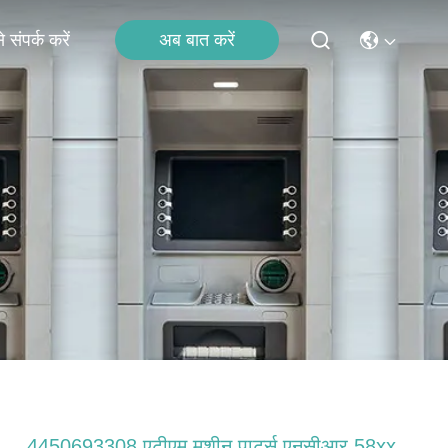
अब बात करें
 संपर्क करें
4450693308 एटीएम मशीन पार्ट्स एनसीआर 58xx