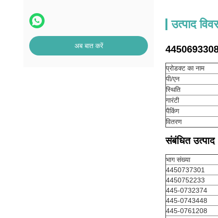
उत्पाद विव
अब बात करें
4450693308 
प्रोडक्ट का नाम
पी/एन
स्थिति
गारंटी
पैकिंग
वितरण
संबंधित उत्पाद
भाग संख्या
4450737301
4450752233
445-0732374
445-0743448
445-0761208