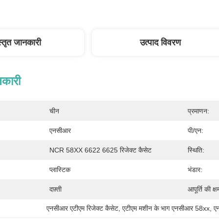
स्तृत जानकारी
उत्पाद विवरण
नकारी
चीन
प्रमाणन:
एनसीआर
पी/एन:
NCR 58XX 6622 6625 रिजेक्ट कैसेट
स्थिति:
प्लास्टिक
भंडार:
दफ़्ती
आपूर्ति की क्ष
एनसीआर एटीएम रिजेक्ट कैसेट
, 
एटीएम मशीन के भाग एनसीआर 58xx
, 
ए