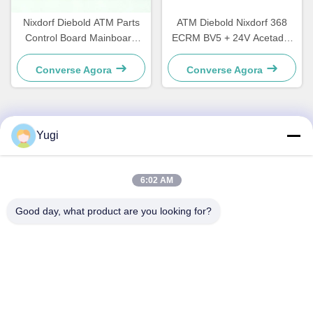
Nixdorf Diebold ATM Parts
ATM Diebold Nixdorf 368
Control Board Mainboard
ECRM BV5 + 24V Acetador
CCA Discovery
de contas Validador de
49242480000B
peças 49238415000A
Converse Agora
Converse Agora
Yugi
Contato rápido
Endereço
6:02 AM
Sala 502, Edifício 5, Qide Real Estate Park, n.o 2-1, Xingye
Good day, what product are you looking for?
EastRoad, Shunjiang Community Industrial Park, Beijiao
Town, Foshan, Guangdong, China
telefone
0086-199-25600378
E-mail