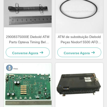
29008375000E Diebold ATM
ATM de substituição Diebold
Parts Opteva Timing Belt
Peças Nixdorf 5500 AFD
Cinturão de transporte 67T
445T Cinturão de transporte
2900837500AH
Converse Agora
Converse Agora