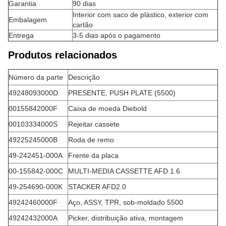
Garantia
90 dias
Interior com saco de plástico, exterior com
Embalagem
cartão
Entrega
3-5 dias após o pagamento
Produtos relacionados
Número da parte
Descrição
49248093000D
PRESENTE, PUSH PLATE (5500)
00155842000F
Caixa de moeda Diebold
00103334000S
Rejeitar cassete
49225245000B
Roda de remo
49-242451-000A
Frente da placa
00-155842-000C
MULTI-MEDIA CASSETTE AFD 1.6
49-254690-000K
STACKER AFD2.0
49242460000F
Aço, ASSY, TPR, sob-moldado 5500
49242432000A
Picker, distribuição ativa, montagem