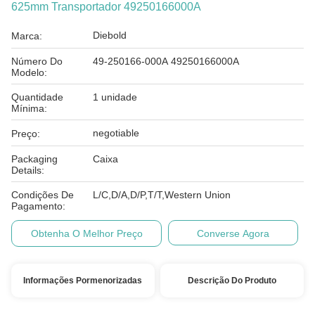
625mm Transportador 49250166000A
Diebold
Marca:
Número Do
49-250166-000A 49250166000A
Modelo:
Quantidade
1 unidade
Mínima:
negotiable
Preço:
Packaging
Caixa
Details:
Condições De
L/C,D/A,D/P,T/T,Western Union
Pagamento:
Obtenha O Melhor Preço
Converse Agora
Informações Pormenorizadas
Descrição Do Produto