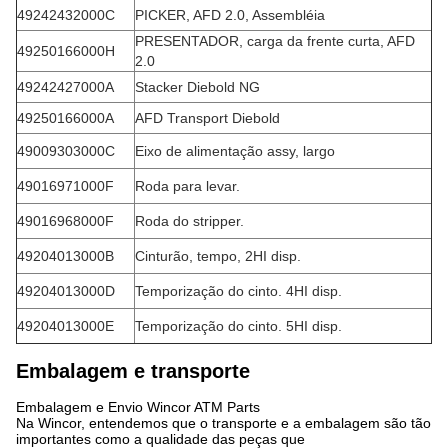
49242432000C
PICKER, AFD 2.0, Assembléia
PRESENTADOR, carga da frente curta, AFD
49250166000H
2.0
49242427000A
Stacker Diebold NG
49250166000A
AFD Transport Diebold
49009303000C
Eixo de alimentação assy, largo
49016971000F
Roda para levar.
49016968000F
Roda do stripper.
49204013000B
Cinturão, tempo, 2HI disp.
49204013000D
Temporização do cinto. 4HI disp.
49204013000E
Temporização do cinto. 5HI disp.
Embalagem e transporte
Embalagem e Envio Wincor ATM Parts
Na Wincor, entendemos que o transporte e a embalagem são tão
importantes como a qualidade das peças que