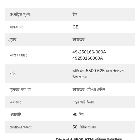
উৎপত্তি স্থল:
চীন
সাক্ষ্যদান:
CE
ব্র্যান্ড:
ডাইবোল্ড
49-250166-000A 
অংশ সংখ্যা:
49250166000A
ডাইবোল্ড 5500 625 মিমি পরিবহন 
বর্ণনা:
উপস্থাপক
ব্যবহার করা হয়:
ডাইবোল্ড এটিএম মেশিন
অবস্থা:
নতুন অরিজিনাল
ওয়ারেন্টি:
90 দিন
যোগানের ক্ষমতা:
50 পিসি/সপ্তাহ
, 
Diebold 5500 ATM পরিবহন উপস্থাপক