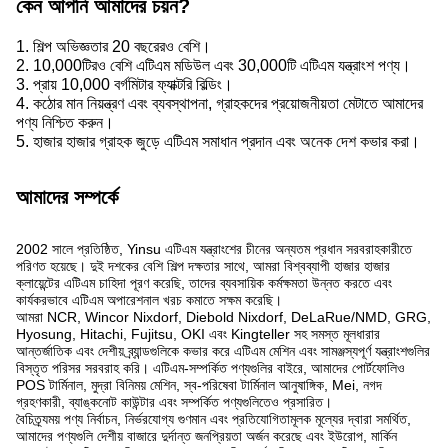
কেন আপনি আমাদের চয়ন?
1. শিল্প অভিজ্ঞতার 20 বছরেরও বেশি।
2. 10,000টিরও বেশি এটিএম মডিউল এবং 30,000টি এটিএম যন্ত্রাংশ পণ্য।
3. প্রায় 10,000 বর্গমিটার ফ্যাক্টরি বিল্ডিং।
4. কঠোর মান নিয়ন্ত্রণ এবং ব্যবস্থাপনা, গ্রাহকদের প্রয়োজনীয়তা মেটাতে আমাদের
পণ্য নিশ্চিত করুন।
5. হাজার হাজার গ্রাহক জুড়ে এটিএম সমাধান প্রদান এবং অনেক দেশ কভার করা।
আমাদের সম্পর্কে
2002 সালে প্রতিষ্ঠিত, Yinsu এটিএম যন্ত্রাংশের চীনের অন্যতম প্রধান সরবরাহকারীতে
পরিণত হয়েছে। দুই দশকের বেশি শিল্প দক্ষতার সাথে, আমরা বিশ্বব্যাপী হাজার হাজার
ক্লায়েন্টের এটিএম চাহিদা পূরণ করেছি, তাদের ব্যবসায়িক কর্মক্ষমতা উন্নত করতে এবং
কার্যকরভাবে এটিএম অপারেশনাল খরচ কমাতে সক্ষম করেছি।
আমরা NCR, Wincor Nixdorf, Diebold Nixdorf, DeLaRue/NMD, GRG,
Hyosung, Hitachi, Fujitsu, OKI এবং Kingteller সহ সমস্ত মূলধারার
আন্তর্জাতিক এবং দেশীয় ব্র্যান্ডগুলিকে কভার করে এটিএম মেশিন এবং সামঞ্জস্যপূর্ণ যন্ত্রাংশগুলির
বিস্তৃত পরিসর সরবরাহ করি। এটিএম-সম্পর্কিত পণ্যগুলির বাইরে, আমাদের পোর্টফোলিও
POS টার্মিনাল, মুদ্রা বিনিময় মেশিন, স্ব-পরিষেবা টার্মিনাল আনুষাঙ্গিক, Mei, নগদ
গ্রহণকারী, ব্যাঙ্কনোট কাউন্টার এবং সম্পর্কিত পণ্যগুলিতেও প্রসারিত।
বৈচিত্র্যময় পণ্য নির্বাচন, নির্ভরযোগ্য গুণমান এবং প্রতিযোগিতামূলক মূল্যের দ্বারা সমর্থিত,
আমাদের পণ্যগুলি দেশীয় বাজারে দুর্দান্ত জনপ্রিয়তা অর্জন করেছে এবং ইউরোপ, মার্কিন