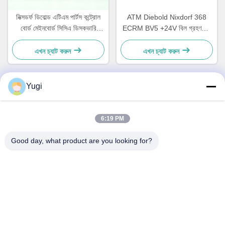
নিক্সডর্ফ ডিবোল্ড এটিএম পার্টস কন্ট্রোল
ATM Diebold Nixdorf 368
বোর্ড মেইনবোর্ড সিসিএ ডিসকভারি
ECRM BV5 +24V বিল গ্রহণকারী
49242480000B
বৈধকরণ যন্ত্রাংশ 49238415000A
এখন চ্যাট করুন
এখন চ্যাট করুন
Yugi
দ্রুত যোগাযোগ
6:19 PM
ঠিকানা
Good day, what product are you looking for?
রুম ৫০২, বিল্ডিং ৫, কাইড রিয়েল এস্টেট পার্ক, নং ২-১, Xingye EastRoad,
Shunjiang কমিউনিটি ইন্ডাস্ট্রিয়াল পার্ক, Beijiao টাউন, Foshan,
Guangdong, চীন
টেল
0086-199-25600378
ই-মেইল