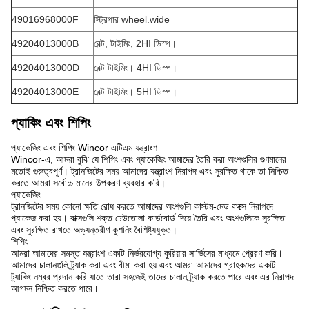
49016968000F
স্ট্রিপার wheel.wide
49204013000B
বেল্ট, টাইমিং, 2HI ডিস্প।
49204013000D
বেল্ট টাইমিং। 4HI ডিস্প।
49204013000E
বেল্ট টাইমিং। 5HI ডিস্প।
প্যাকিং এবং শিপিং
প্যাকেজিং এবং শিপিং Wincor এটিএম যন্ত্রাংশ
Wincor-এ, আমরা বুঝি যে শিপিং এবং প্যাকেজিং আমাদের তৈরি করা অংশগুলির গুণমানের
মতোই গুরুত্বপূর্ণ। ট্রানজিটের সময় আমাদের যন্ত্রাংশ নিরাপদ এবং সুরক্ষিত থাকে তা নিশ্চিত
করতে আমরা সর্বোচ্চ মানের উপকরণ ব্যবহার করি।
প্যাকেজিং
ট্রানজিটের সময় কোনো ক্ষতি রোধ করতে আমাদের অংশগুলি কাস্টম-মেড বাক্সে নিরাপদে
প্যাকেজ করা হয়। বাক্সগুলি শক্ত ঢেউতোলা কার্ডবোর্ড দিয়ে তৈরি এবং অংশগুলিকে সুরক্ষিত
এবং সুরক্ষিত রাখতে অভ্যন্তরীণ কুশনিং বৈশিষ্ট্যযুক্ত।
শিপিং
আমরা আমাদের সমস্ত যন্ত্রাংশ একটি নির্ভরযোগ্য কুরিয়ার সার্ভিসের মাধ্যমে প্রেরণ করি।
আমাদের চালানগুলি ট্র্যাক করা এবং বীমা করা হয় এবং আমরা আমাদের গ্রাহকদের একটি
ট্র্যাকিং নম্বর প্রদান করি যাতে তারা সহজেই তাদের চালান ট্র্যাক করতে পারে এবং এর নিরাপদ
আগমন নিশ্চিত করতে পারে।