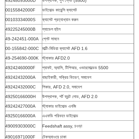
49248093000D
উপস্থাপক, পুশ প্লেট (5500)
00155842000F
ডাইবোল্ড কারেন্সি ক্যাসেট
00103334000S
ক্যাসেট প্রত্যাখ্যান করুন
49225245000B
প্যাডেল হুইল
49-242451-000A
প্লেট সামনে
00-155842-000C
মাল্টি-মিডিয়া ক্যাসেট AFD 1.6
49-254690-000K
স্ট্যাকার AFD2.0
49242460000F
শ্যাফট, অ্যাসি, টিপিআর, ওভারমোল্ডেড 5500
49242432000A
বাছাইকারী, সক্রিয় বিতরণ, সমাবেশ
49242432000C
পিকার, AFD 2.0, সমাবেশ
49250166000H
উপস্থাপক, শর্ট ফ্রন্ট লোড, AFD 2.0
49242427000A
স্ট্যাকার ডাইবোল্ড এনজি
49250166000A
এএফডি পরিবহন ডাইবোল্ড
49009303000C
Feedshaft assy, ​​চওড়া
49016971000F
টেকঅ্যাওয়ে চাকা