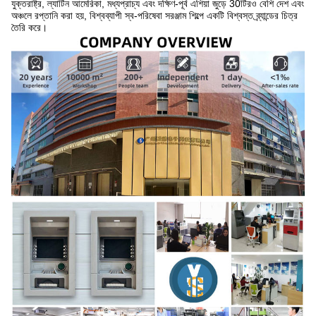
যুক্তরাষ্ট্র, ল্যাটিন আমেরিকা, মধ্যপ্রাচ্য এবং দক্ষিণ-পূর্ব এশিয়া জুড়ে 30টিরও বেশি দেশ এবং
অঞ্চলে রপ্তানি করা হয়, বিশ্বব্যাপী স্ব-পরিষেবা সরঞ্জাম শিল্পে একটি বিশ্বস্ত ব্র্যান্ডের চিত্র
তৈরি করে।