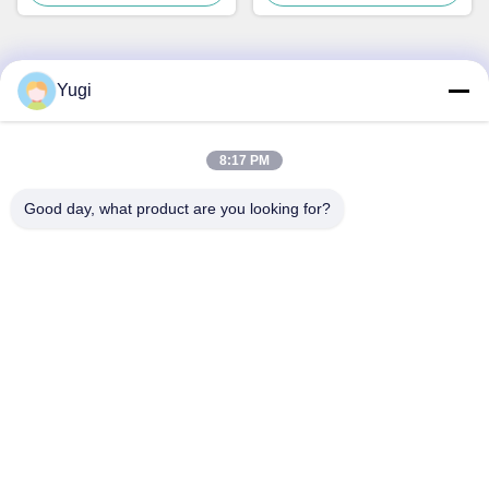
Yugi
Contato rápido
Endereço
8:17 PM
Sala 502, Edifício 5, Qide Real Estate Park, n.o 2-1, Xingye
Good day, what product are you looking for?
EastRoad, Shunjiang Community Industrial Park, Beijiao
Town, Foshan, Guangdong, China
telefone
0086-199-25600378
E-mail
Yugi@atmpartchina.com