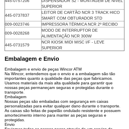
445-0757206
DISPENSADOR S2 - MONTAGEM DE NÍVEL
SUPERIOR
LEITOR DE CARTÃO NCR 3 TRACK HICO
445-0737837
SMART COM OBTURADOR STD
009-0023746
IMPRESSORA TÉRMICA NCR 2º RECIBO
MODO DE INTERRUPTOR DE
009-0028268
ALIMENTAÇÃO NCR 300W
NCR KIOSK MIDI MISC I/F - LEVE
445-0731579
SUPERIOR
Embalagem e Envio
Embalagem e envio de peças Wincor ATM
Na Wincor, entendemos que o envio e a embalagem são tão
importantes quanto a qualidade das peças que fabricamos.
Usamos materiais da mais alta qualidade para garantir que
nossas peças permaneçam seguras e protegidas durante o
transporte.
Embalagem
Nossas peças são embaladas com segurança em caixas
personalizadas para evitar qualquer dano durante o transporte.
As caixas são feitas de papelão ondulado resistente e possuem
amortecimento interno para manter as peças seguras e
protegidas.
Envio