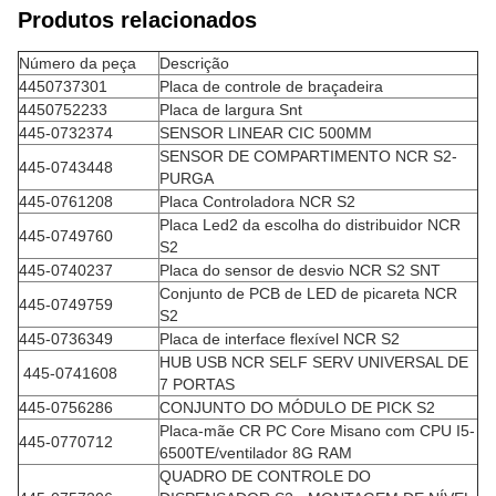
Produtos relacionados
Número da peça
Descrição
4450737301
Placa de controle de braçadeira
4450752233
Placa de largura Snt
445-0732374
SENSOR LINEAR CIC 500MM
SENSOR DE COMPARTIMENTO NCR S2-
445-0743448
PURGA
445-0761208
Placa Controladora NCR S2
Placa Led2 da escolha do distribuidor NCR
445-0749760
S2
445-0740237
Placa do sensor de desvio NCR S2 SNT
Conjunto de PCB de LED de picareta NCR
445-0749759
S2
445-0736349
Placa de interface flexível NCR S2
HUB USB NCR SELF SERV UNIVERSAL DE
445-0741608
7 PORTAS
445-0756286
CONJUNTO DO MÓDULO DE PICK S2
Placa-mãe CR PC Core Misano com CPU I5-
445-0770712
6500TE/ventilador 8G RAM
QUADRO DE CONTROLE DO