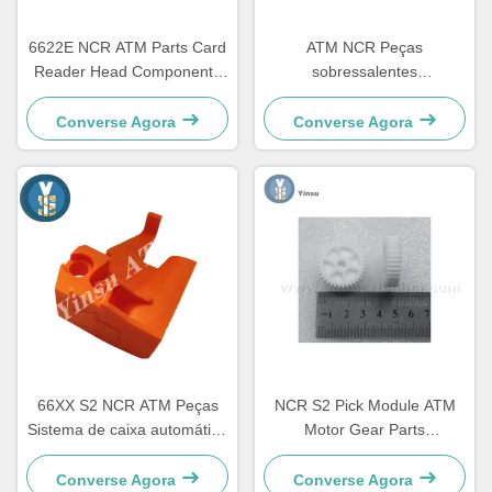
6622E NCR ATM Parts Card
ATM NCR Peças
Reader Head Componente
sobressalentes
de renovação
apresentador acesso frontal
LVDT cinto 4450544331
Converse Agora
Converse Agora
66XX S2 NCR ATM Peças
NCR S2 Pick Module ATM
Sistema de caixa automático
Motor Gear Parts
Hardware Plástico C
4450756286 OEM
Retratador 4450759179
Converse Agora
Converse Agora