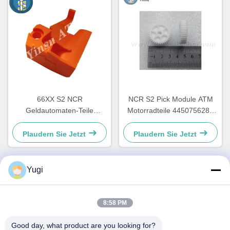
66XX S2 NCR
NCR S2 Pick Module ATM
Geldautomaten-Teile
Motorradteile 4450756286
Automatikkassiersystem
OEM
Hardware Kunststoff C
Plaudern Sie Jetzt
Plaudern Sie Jetzt
Rückziehverschluss
4450759179
Yugi
Schneller Kontakt
8:58 PM
Adresse
Good day, what product are you looking for?
Zimmer 502, Gebäude 5, Immobilienpark Qide, Nr. 2-1,