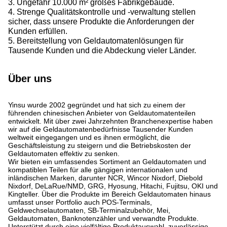
3. Ungefähr 10.000 m² großes Fabrikgebäude.
4. Strenge Qualitätskontrolle und -verwaltung stellen
sicher, dass unsere Produkte die Anforderungen der
Kunden erfüllen.
5. Bereitstellung von Geldautomatenlösungen für
Tausende Kunden und die Abdeckung vieler Länder.
Über uns
Yinsu wurde 2002 gegründet und hat sich zu einem der
führenden chinesischen Anbieter von Geldautomatenteilen
entwickelt. Mit über zwei Jahrzehnten Branchenexpertise haben
wir auf die Geldautomatenbedürfnisse Tausender Kunden
weltweit eingegangen und es ihnen ermöglicht, die
Geschäftsleistung zu steigern und die Betriebskosten der
Geldautomaten effektiv zu senken.
Wir bieten ein umfassendes Sortiment an Geldautomaten und
kompatiblen Teilen für alle gängigen internationalen und
inländischen Marken, darunter NCR, Wincor Nixdorf, Diebold
Nixdorf, DeLaRue/NMD, GRG, Hyosung, Hitachi, Fujitsu, OKI und
Kingteller. Über die Produkte im Bereich Geldautomaten hinaus
umfasst unser Portfolio auch POS-Terminals,
Geldwechselautomaten, SB-Terminalzubehör, Mei,
Geldautomaten, Banknotenzähler und verwandte Produkte.
Unterstützt durch eine vielfältige Produktauswahl, zuverlässige