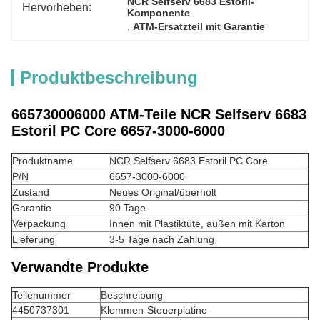
NCR Selfserv 6683 Estoril-
Hervorheben:
Komponente
, 
ATM-Ersatzteil mit Garantie
Produktbeschreibung
665730006000 ATM-Teile NCR Selfserv 6683
Estoril PC Core 6657-3000-6000
Produktname
NCR Selfserv 6683 Estoril PC Core
P/N
6657-3000-6000
Zustand
Neues Original/überholt
Garantie
90 Tage
Verpackung
Innen mit Plastiktüte, außen mit Karton
Lieferung
3-5 Tage nach Zahlung
Verwandte Produkte
Teilenummer
Beschreibung
4450737301
Klemmen-Steuerplatine