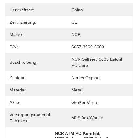
Herkunftsort:
China
Zertifizierung:
CE
Marke:
NCR
P/N:
6657-3000-6000
NCR Selfserv 6683 Estoril 
Beschreibung:
PC Core
Zustand:
Neues Original
Material:
Metall
Aktie:
Großer Vorrat
Versorgungsmaterial-
50 Stück/Woche
Fähigkeit:
, 
NCR ATM PC-Kernteil