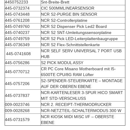
4450752233
Snt-Breite-Brett
445-0732374
CIC 500MMLINEARSENSOR
445-0743448
NCR S2-PURGE BIN SENSOR
445-0761208
NCR S2-Controllerplatine
445-0749760
NCR S2 Dispenser Pick Led2 Board
445-0740237
NCR S2 SNT-Umleitungssensorplatine
445-0749759
NCR S2 Pick LED-Leiterplattenbaugruppe
445-0736349
NCR S2 Flex-Schnittstellenkarte
NCR SELF SERV UNIVERSAL 7 PORT USB
445-0741608
HUB
445-0756286
S2 PICK MODUL ASSY
CR PC Core Misano Motherboard mit I5-
445-0770712
6500TE CPU/8G RAM Lüfter
S2-SPENDER-STEUERKARTE – MONTAGE
445-0757206
AUF DER OBEREN EBENE
NCR-KARTENLESER 3-SPUR HICO SMART
445-0737837
MIT STD-VERSCHLUSS
009-0023746
NCR 2. RECEIPT-THERMODRUCKER
009-0028268
NCR-NETZTEIL-SCHALTERMODUS 300 W
NCR KIOSK MIDI MISC I/F – OBERSTE
445-0731579
EBENE