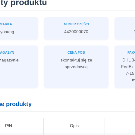
ty produktu
MARKA
NUMER CZĘŚCI
yosung
4420000070
AGAZYN
CENA FOB
PAK
agazynie
skontaktuj się ze
DHL 3-
sprzedawcą
FedEx (
7-15
m
e produkty
P/N
Opis