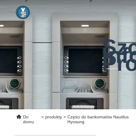
Sz
Inf
Pr
Do
>
produkty
>
Części do bankomatów Nautilus
domu
Hyosung