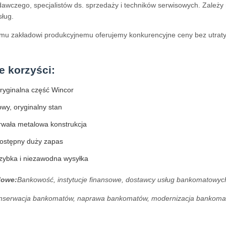
awczego, specjalistów ds. sprzedaży i techników serwisowych. Zależ
sług.
mu zakładowi produkcyjnemu oferujemy konkurencyjne ceny bez utraty ja
 korzyści:
ryginalna część Wincor
wy, oryginalny stan
rwała metalowa konstrukcja
ostępny duży zapas
zybka i niezawodna wysyłka
lowe:
Bankowość, instytucje finansowe, dostawcy usług bankomatowyc
nserwacja bankomatów, naprawa bankomatów, modernizacja bankom