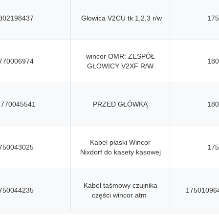
802198437
Głowica V2CU tk 1,2,3 r/w
175
wincor OMR: ZESPÓŁ
770006974
180
GŁOWICY V2XF R/W
1770045541
PRZED GŁÓWKĄ
180
Kabel płaski Wincor
750043025
175
Nixdorf do kasety kasowej
Kabel taśmowy czujnika
750044235
17501096
części wincor atm