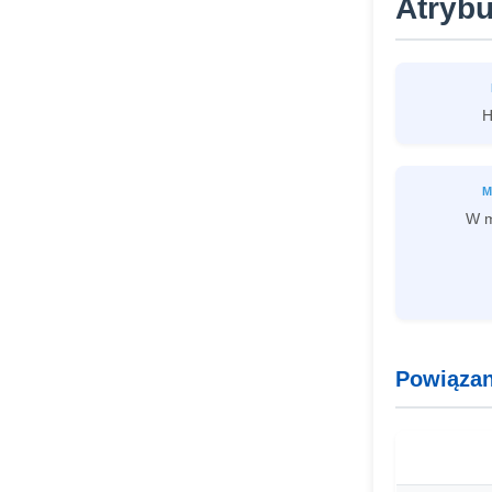
Atrybu
H
M
W m
Powiązan