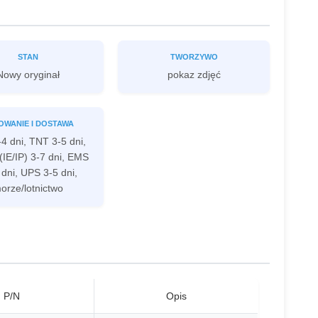
STAN
TWORZYWO
Nowy oryginał
pokaz zdjęć
OWANIE I DOSTAWA
4 dni, TNT 3-5 dni,
IE/IP) 3-7 dni, EMS
 dni, UPS 3-5 dni,
orze/lotnictwo
P/N
Opis