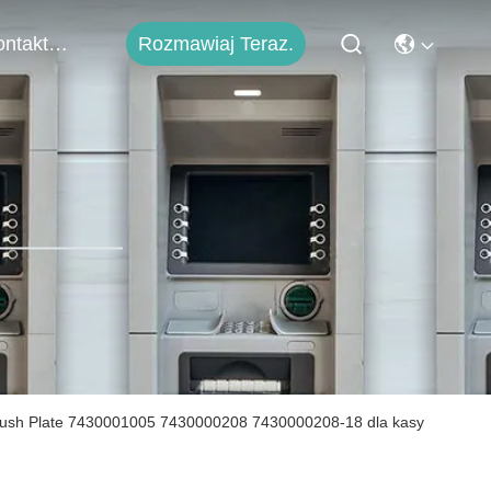
Skontaktuj Się Z Nami
Rozmawiaj Teraz.
ush Plate 7430001005 7430000208 7430000208-18 dla kasy