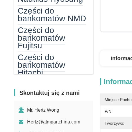
Części do
bankomatów NMD
Części do
bankomatów
Fujitsu
Części do
Informa
bankomatów
Hitachi
Informa
Części do
bankomatów GRG
Skontaktuj się z nami
Miejsce Pocho
Bankomat
gotówkowy
Mr. Hertz Wong
P/N:
Kaseta z gotówką
Hertz@atmpartchina.com
Tworzywo:
do bankomatu