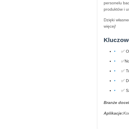
personelu bad
produktów i u
Dzięki własne
więcej!
Kluczowe
✅ O
✅No
✅ T
✅ D
✅ S
Branże doce
Aplikacje:
Ko