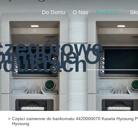
Do Domu
O Nas
Produkty
czegółowe
ormacje O
oduktach
>
Części zamienne do bankomatu 4420000070 Kaseta Hyosung P
Hyosung