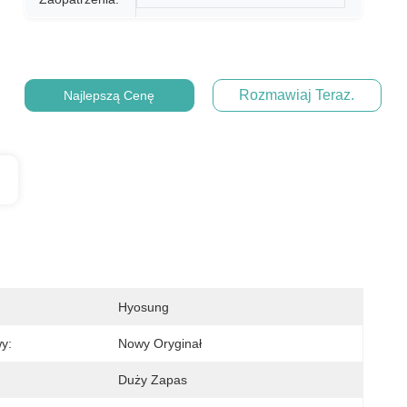
Rozmawiaj Teraz.
Najlepszą Cenę
Hyosung
y:
Nowy Oryginał
Duży Zapas