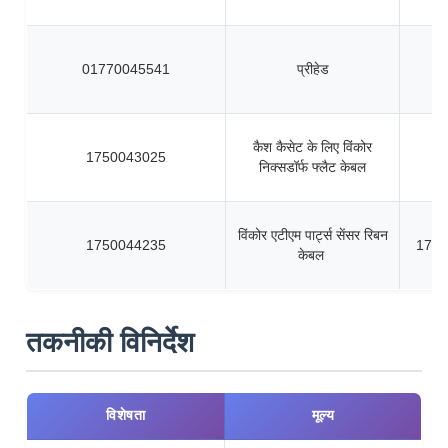
01770045541
प्रीहेड
कैश कैसेट के लिए विंकोर
1750043025
निक्सडॉर्फ फ्लैट केबल
विंकोर एटीएम पार्ट्स सेंसर रिबन
1750044235
1750
केबल
तकनीकी विनिर्देश
विशेषता
मूल्य