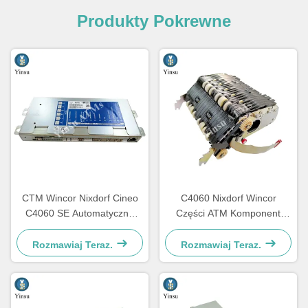
Produkty Pokrewne
CTM Wincor Nixdorf Cineo
C4060 Nixdorf Wincor
C4060 SE Automatyczne
Części ATM Komponent
części elektroniczne
CRS ATS Centralizacja AU
specjalne 1750147868
Moduł 1750134478
Rozmawiaj Teraz.
Rozmawiaj Teraz.