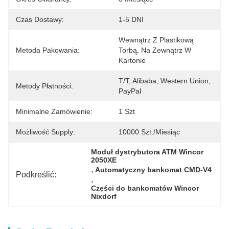
Czas Dostawy:
1-5 DNI
Wewnątrz Z Plastikową 
Metoda Pakowania:
Torbą, Na Zewnątrz W 
Kartonie
T/T, Alibaba, Western Union, 
Metody Płatności:
PayPal
Minimalne Zamówienie:
1 Szt
Możliwość Supply:
10000 Szt./miesiąc
Moduł dystrybutora ATM Wincor 
2050XE
, 
Automatyczny bankomat CMD-V4
Podkreślić:
, 
Części do bankomatów Wincor 
Nixdorf