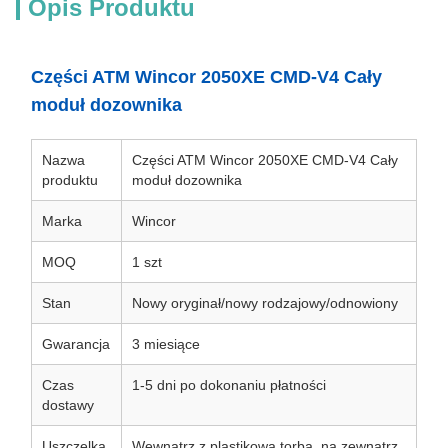
Opis Produktu
Części ATM Wincor 2050XE CMD-V4 Cały
moduł dozownika
Nazwa
Części ATM Wincor 2050XE CMD-V4 Cały
produktu
moduł dozownika
Marka
Wincor
MOQ
1 szt
Stan
Nowy oryginał/nowy rodzajowy/odnowiony
Gwarancja
3 miesiące
Czas
1-5 dni po dokonaniu płatności
dostawy
Uszczelka
Wewnątrz z plastikową torbą, na zewnątrz