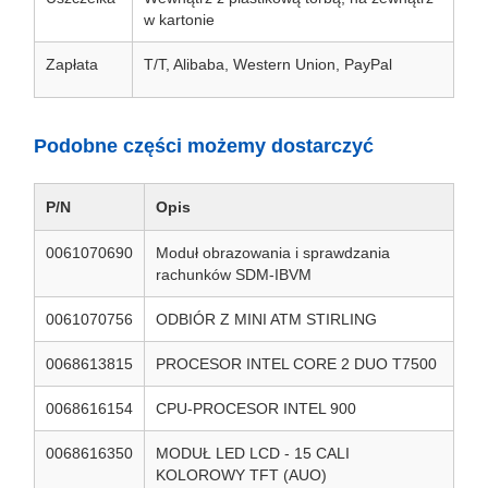
w kartonie
Zapłata
T/T, Alibaba, Western Union, PayPal
Podobne części możemy dostarczyć
P/N
Opis
0061070690
Moduł obrazowania i sprawdzania
rachunków SDM-IBVM
0061070756
ODBIÓR Z MINI ATM STIRLING
0068613815
PROCESOR INTEL CORE 2 DUO T7500
0068616154
CPU-PROCESOR INTEL 900
0068616350
MODUŁ LED LCD - 15 CALI
KOLOROWY TFT (AUO)