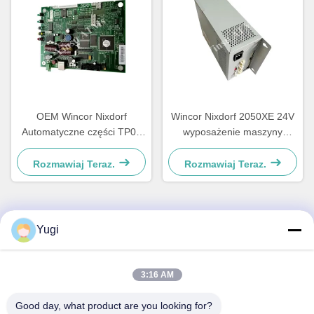
OEM Wincor Nixdorf
Wincor Nixdorf 2050XE 24V
Automatyczne części TP07
wyposażenie maszyny
Kwitancja drukarka Główna
bankomatu
tablica sterownika PCB
Rozmawiaj Teraz.
Rozmawiaj Teraz.
01750063547
Yugi
Szybki kontakt
Adres
3:16 AM
Pokój 502, budynek 5, Qide Real Estate Park, nr 2-1, Xingye
Good day, what product are you looking for?
EastRoad, Shunjiang Community Industrial Park, Beijiao