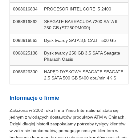
0068616834
PROCESOR INTEL CORE I5 2400
0068616862
SEAGATE BARRACUDA 7200 SATA III
250 GB (ST250DM000)
0068616863
Dysk twardy SATA 3,5 CALI - 500 Gb
0068625138
Dysk twardy 250 GB 3,5 SATA Seagate
Pharaoh Oasis
0068626300
NAPĘD DYSKOWY SEAGATE SEAGATE
2.5 SATA 500 GB 5400 obr./min 4K S
Informacje o firmie
Założona w 2002 roku firma Yinsu International stała się
jednym z wiodących dostawców produktów ATM w Chinach.
Dzięki długiej historii zaspokajamy potrzeby tysięcy klientów
w zakresie bankomatów, pomagając naszym klientom w
budowaniu lepszego biznesu i obniżeniu kosztów posiadania