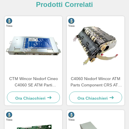
Prodotti Correlati
CTM Wincor Nixdorf Cineo
C4060 Nixdorf Wincor ATM
C4060 SE ATM Parti
Parts Component CRS ATS
elettronica speciale
Centralization Unit AU
1750147868
Module 1750134478
Ora Chiacchieri
Ora Chiacchieri