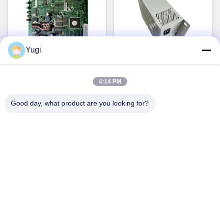
Yugi
OEM Wincor Nixdorf ATM
Wincor Nixdorf 2050XE 24V
4:14 PM
Parts TP07 Receiver Printer
ATM Machine Power Supply
Main PCB Controller Board
Parts 01750069162
Good day, what product are you looking for?
01750063547
1750069162
Ora Chiacchieri
Ora Chiacchieri
Contatto rapido
Indirizzo
Camera 502, edificio 5, Qide Real Estate Park, n. 2-1,
Xingye EastRoad, Shunjiang Community Industrial Park,