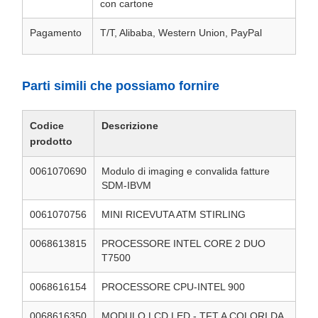
con cartone
Pagamento
T/T, Alibaba, Western Union, PayPal
Parti simili che possiamo fornire
Codice
Descrizione
prodotto
0061070690
Modulo di imaging e convalida fatture
SDM-IBVM
0061070756
MINI RICEVUTA ATM STIRLING
0068613815
PROCESSORE INTEL CORE 2 DUO
T7500
0068616154
PROCESSORE CPU-INTEL 900
0068616350
MODULO LCD LED - TFT A COLORI DA