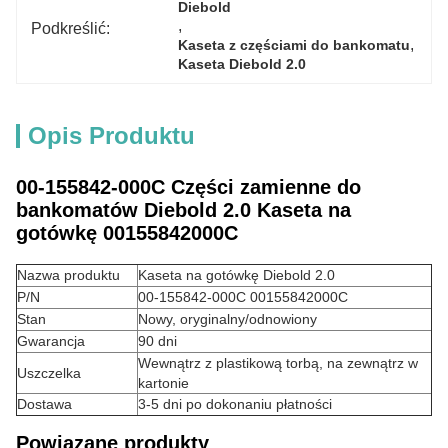
Diebold
, 
Podkreślić:
, 
Kaseta z częściami do bankomatu
Kaseta Diebold 2.0
Opis Produktu
00-155842-000C Części zamienne do
bankomatów Diebold 2.0 Kaseta na
gotówkę 00155842000C
Nazwa produktu
Kaseta na gotówkę Diebold 2.0
P/N
00-155842-000C 00155842000C
Stan
Nowy, oryginalny/odnowiony
Gwarancja
90 dni
Wewnątrz z plastikową torbą, na zewnątrz w
Uszczelka
kartonie
Dostawa
3-5 dni po dokonaniu płatności
Powiązane produkty