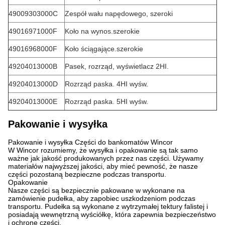
49009303000C
Zespół wału napędowego, szeroki
49016971000F
Koło na wynos.szerokie
49016968000F
Koło ściągające.szerokie
49204013000B
Pasek, rozrząd, wyświetlacz 2HI.
49204013000D
Rozrząd paska. 4HI wyśw.
49204013000E
Rozrząd paska. 5HI wyśw.
Pakowanie i wysyłka
Pakowanie i wysyłka Części do bankomatów Wincor
W Wincor rozumiemy, że wysyłka i opakowanie są tak samo
ważne jak jakość produkowanych przez nas części. Używamy
materiałów najwyższej jakości, aby mieć pewność, że nasze
części pozostaną bezpieczne podczas transportu.
Opakowanie
Nasze części są bezpiecznie pakowane w wykonane na
zamówienie pudełka, aby zapobiec uszkodzeniom podczas
transportu. Pudełka są wykonane z wytrzymałej tektury falistej i
posiadają wewnętrzną wyściółkę, która zapewnia bezpieczeństwo
i ochronę części.