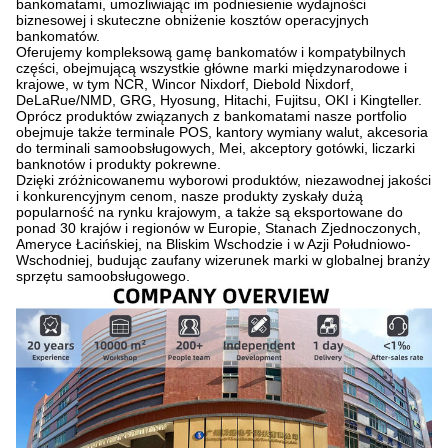
bankomatami, umożliwiając im podniesienie wydajności
biznesowej i skuteczne obniżenie kosztów operacyjnych
bankomatów.
Oferujemy kompleksową gamę bankomatów i kompatybilnych
części, obejmującą wszystkie główne marki międzynarodowe i
krajowe, w tym NCR, Wincor Nixdorf, Diebold Nixdorf,
DeLaRue/NMD, GRG, Hyosung, Hitachi, Fujitsu, OKI i Kingteller.
Oprócz produktów związanych z bankomatami nasze portfolio
obejmuje także terminale POS, kantory wymiany walut, akcesoria
do terminali samoobsługowych, Mei, akceptory gotówki, liczarki
banknotów i produkty pokrewne.
Dzięki zróżnicowanemu wyborowi produktów, niezawodnej jakości
i konkurencyjnym cenom, nasze produkty zyskały dużą
popularność na rynku krajowym, a także są eksportowane do
ponad 30 krajów i regionów w Europie, Stanach Zjednoczonych,
Ameryce Łacińskiej, na Bliskim Wschodzie i w Azji Południowo-
Wschodniej, budując zaufany wizerunek marki w globalnej branży
sprzętu samoobsługowego.