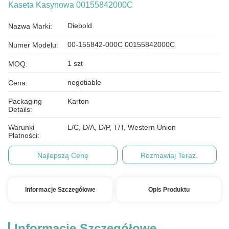
Kaseta Kasynowa 00155842000C
Diebold
Nazwa Marki:
00-155842-000C 00155842000C
Numer Modelu:
1 szt
MOQ:
negotiable
Cena:
Packaging
Karton
Details:
Warunki
L/C, D/A, D/P, T/T, Western Union
Płatności:
Najlepszą Cenę
Rozmawiaj Teraz.
Informacje Szczegółowe
Opis Produktu
Informacje Szczegółowe