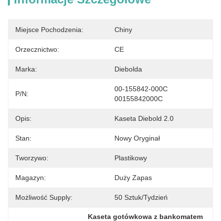
Miejsce Pochodzenia:
Chiny
Orzecznictwo:
CE
Marka:
Diebolda
00-155842-000C 
P/N:
00155842000C
Opis:
Kaseta Diebold 2.0
Stan:
Nowy Oryginał
Tworzywo:
Plastikowy
Magazyn:
Duży Zapas
Możliwość Supply:
50 Sztuk/tydzień
Kaseta gotówkowa z bankomatem 