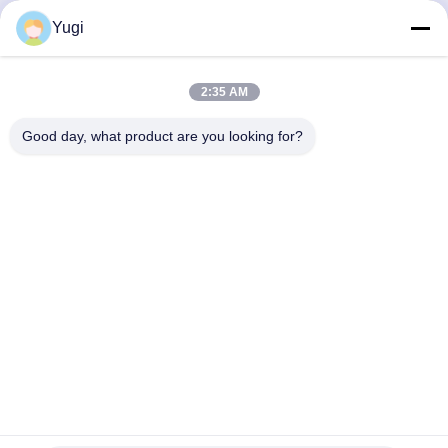
Yugi
Szybki kontakt
Adres
2:35 AM
Pokój 502, budynek 5, Qide Real Estate Park, nr 2-1, Xingye
Good day, what product are you looking for?
EastRoad, Shunjiang Community Industrial Park, Beijiao
Town, Foshan, Guangdong, Chiny
teren
0086-199-25600378
E-mail
Yugi@atmpartchina.com
Polityka prywatności
|
Sitemap
| Chiny Dobra jakość części
maszyn bankomatowych Sprzedawca. 2026 Guangzhou Yinsu