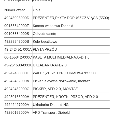
Numer części
Opis
49248093000D
PREZENTER,PŁYTA DOPUSZCZAJĄCA (5500)
00155842000F
Kaseta walutowa Diebold
00103334000S
Odrzuć kasetę
49225245000B
Koło łopatkowe
49-242451-000A
PŁYTA PRZÓD
00-155842-000C
KASETA MULTIMEDIALNA AFD 1.6
49-254690-000K
UKŁADARKA AFD2.0
49242460000F
WAŁEK,ZESP.,TPR,FORMOWANY 5500
49242432000A
Picker, aktywne dozowanie, montaż
49242432000C
PICKER, AFD 2.0, MONTAŻ
49250166000H
PREZENTER, KRÓTKI PRZÓD, AFD 2.0
49242427000A
Układarka Diebold NG
49250166000A
AFD Transport Diebold