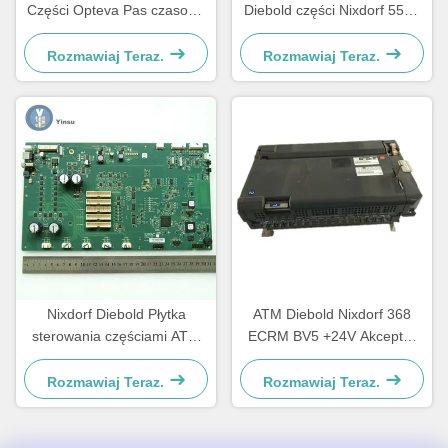
Części Opteva Pas czasowy
Diebold części Nixdorf 5500
Pas transportowy Pas 67T
AFD 445T Pas transportowy
2900837500AH
Rozmawiaj Teraz.
Rozmawiaj Teraz.
Nixdorf Diebold Płytka
ATM Diebold Nixdorf 368
sterowania częściami ATM
ECRM BV5 +24V Akceptor
Płytka główna CCA
rachunku Validator części
Discovery 49242480000B
49238415000A
Rozmawiaj Teraz.
Rozmawiaj Teraz.