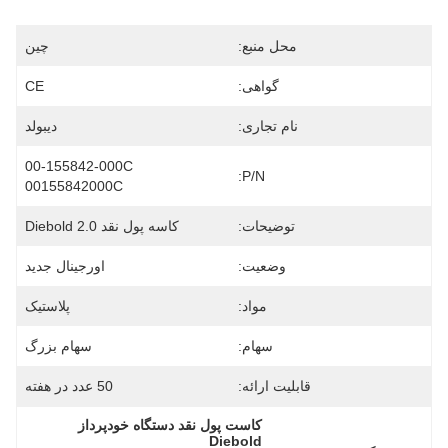
محل منبع:
چین
گواهی:
CE
نام تجاری:
دیبولد
00-155842-000C 
P/N:
00155842000C
توضیحات:
کاسه پول نقد Diebold 2.0
وضعیت:
اورجینال جدید
مواد:
پلاستیک
سهام:
سهام بزرگ
قابلیت ارائه:
50 عدد در هفته
کاست پول نقد دستگاه خودپرداز 
Diebold