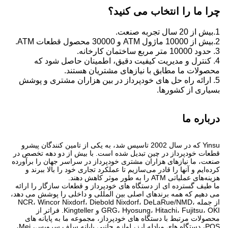
چرا ما را انتخاب می کنید؟
1.بیش از 20 سال تجربه صنعت.
2.بیش از 10000 ماژول ATM و 30000 محصول قطعات ATM.
3. حدود 10000 متر مربع ساختمان کارخانه.
4. کنترل و مدیریت کیفیت دقیق، اطمینان حاصل شود که
محصولات ما مطابق با نیازهای مشتریان هستند.
5. ارائه راه حل های خودپرداز در بین هزاران مشتری و پوشش
بسیاری از کشورها.
درباره ما
Yinsu که در سال 2002 تاسیس شد، به یکی از تامین کنندگان پیشرو
قطعات خودپرداز در چین تبدیل شده است. با بیش از دو دهه تخصص در
صنعت، ما نیازهای هزاران مشتری خودپرداز در سراسر جهان را برآورده
کرده‌ایم و آنها را قادر می‌سازیم تا عملکرد تجاری خود را بالا ببرند و
هزینه‌های عملیاتی ATM را به طور موثر کاهش دهند.
ما طیف گسترده ای از دستگاه های خودپرداز و قطعات سازگار را ارائه
می دهیم که همه برندهای اصلی بین المللی و داخلی را پوشش می دهد،
از جمله NCR، Wincor Nixdorf، Diebold Nixdorf، DeLaRue/NMD،
GRG، Hyosung، Hitachi، Fujitsu، OKI و Kingteller. فراتر از
محصولات مرتبط با دستگاه های خودپرداز، مجموعه ما به پایانه های
POS، دستگاه های مبادله ارز، لوازم جانبی پایانه سلف سرویس، Mei،