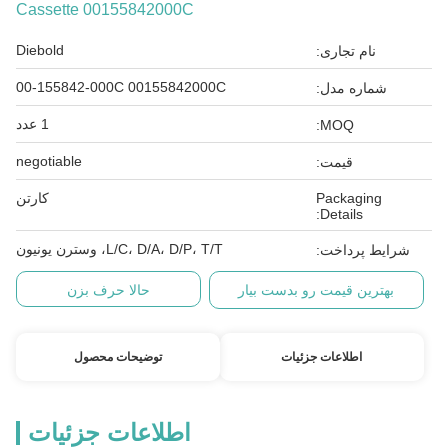
Cassette 00155842000C
Diebold
نام تجاری:
00-155842-000C 00155842000C
شماره مدل:
1 عدد
MOQ:
negotiable
قیمت:
Packaging
کارتن
Details:
L/C، D/A، D/P، T/T، وسترن یونیون
شرایط پرداخت:
بهترین قیمت رو بدست بیار
حالا حرف بزن
اطلاعات جزئیات
توضیحات محصول
اطلاعات جزئیات