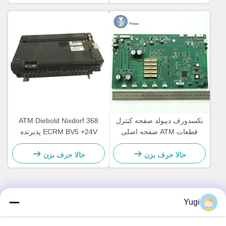
نکسدورف دیبولد صفحه کنترل
ATM Diebold Nixdorf 368
قطعات ATM صفحه اصلی
ECRM BV5 +24V پذیرنده
CCA Discovery
صورتحساب قطعات تایید کننده
49238415000A
49242480000B
حالا حرف بزن
حالا حرف بزن
Yugi
تماس سریع