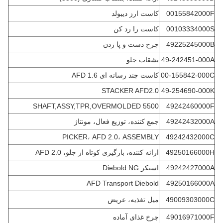
00155842000F
کاست ارز دیبولد
00103334000S
کاست را رد کن
49225245000B
چرخ دست و پا زدن
49-242451-000A
بشقاب جلو
00-155842-000C
کاست چند رسانه ای AFD 1.6
STACKER AFD2.0
49-254690-000K
SHAFT,ASSY,TPR,OVERMOLDED 5500
49242460000F
49242432000A
جمع کننده، توزیع فعال، مونتاژ
PICKER، AFD 2.0، ASSEMBLY
49242432000C
49250166000H
ارائه کننده، بارگیری کوتاه از جلو، AFD 2.0
49242427000A
استکر Diebold NG
AFD Transport Diebold
49250166000A
49009303000C
میل تغذیه، عریض
49016971000F
چرخ غذای آماده