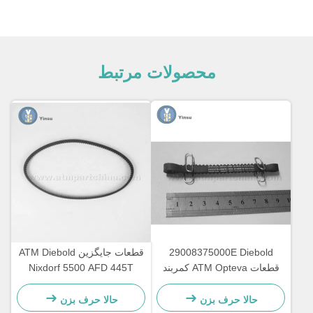
محصولات مرتبط
29008375000E Diebold
قطعات جایگزین ATM Diebold
قطعات ATM Opteva کمربند
Nixdorf 5500 AFD 445T
زمانبرداری کمربند حمل و نقل
کمربند حمل و نقل
2900837500AH
67T
حالا حرف بزن
حالا حرف بزن