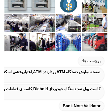
برچسب ها:
صفحه نمایش دستگاه ATM,پردازنده ATM,اعتباربخشی اسکناس
کاست پول نقد دستگاه خودپرداز Diebold,کاسه ی قطعات یدکی ATM,کاسه پول نقد Diebold 2.0
Bank Note Validator