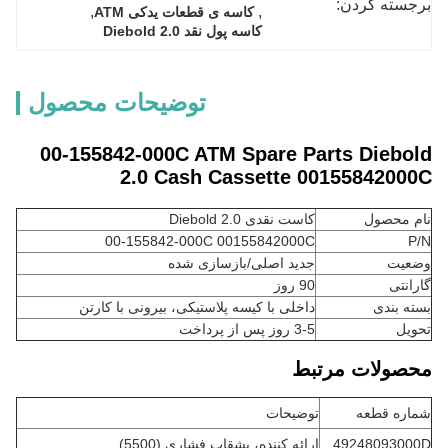
برجسته کردن:
, 
, 
کاسه ی قطعات یدکی ATM
کاسه پول نقد Diebold 2.0
توضیحات محصول
00-155842-000C ATM Spare Parts Diebold
2.0 Cash Cassette 00155842000C
نام محصول
کاست نقدی Diebold 2.0
00-155842-000C 00155842000C
P/N
وضعیت
جدید اصلی/بازسازی شده
گارانتی
90 روز
بسته بندی
داخلی با کیسه پلاستیکی، بیرونی با کارتن
تحویل
3-5 روز پس از پرداخت
محصولات مرتبط
شماره قطعه
توضیحات
49248093000D
ارائه کننده، بشقاب فشاری (5500)