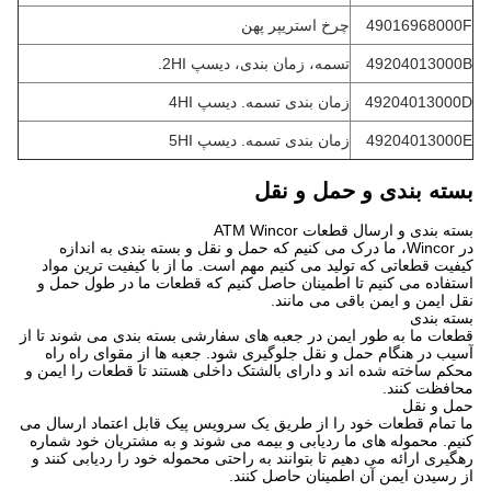
49016968000F
چرخ استریپر پهن
49204013000B
تسمه، زمان بندی، دیسپ 2HI.
49204013000D
زمان بندی تسمه. دیسپ 4HI
49204013000E
زمان بندی تسمه. دیسپ 5HI
بسته بندی و حمل و نقل
بسته بندی و ارسال قطعات ATM Wincor
در Wincor، ما درک می کنیم که حمل و نقل و بسته بندی به اندازه
کیفیت قطعاتی که تولید می کنیم مهم است. ما از با کیفیت ترین مواد
استفاده می کنیم تا اطمینان حاصل کنیم که قطعات ما در طول حمل و
نقل ایمن و ایمن باقی می مانند.
بسته بندی
قطعات ما به طور ایمن در جعبه های سفارشی بسته بندی می شوند تا از
آسیب در هنگام حمل و نقل جلوگیری شود. جعبه ها از مقوای راه راه
محکم ساخته شده اند و دارای بالشتک داخلی هستند تا قطعات را ایمن و
محافظت کنند.
حمل و نقل
ما تمام قطعات خود را از طریق یک سرویس پیک قابل اعتماد ارسال می
کنیم. محموله های ما ردیابی و بیمه می شوند و به مشتریان خود شماره
رهگیری ارائه می دهیم تا بتوانند به راحتی محموله خود را ردیابی کنند و
از رسیدن ایمن آن اطمینان حاصل کنند.