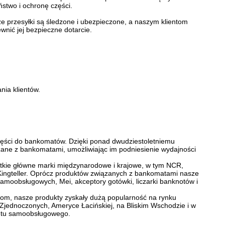
ństwo i ochronę części.
e przesyłki są śledzone i ubezpieczone, a naszym klientom
nić jej bezpieczne dotarcie.
nia klientów.
zęści do bankomatów. Dzięki ponad dwudziestoletniemu
zane z bankomatami, umożliwiając im podniesienie wydajności
kie główne marki międzynarodowe i krajowe, w tym NCR,
 Kingteller. Oprócz produktów związanych z bankomatami nasze
samoobsługowych, Mei, akceptory gotówki, liczarki banknotów i
om, nasze produkty zyskały dużą popularność na rynku
Zjednoczonych, Ameryce Łacińskiej, na Bliskim Wschodzie i w
zętu samoobsługowego.