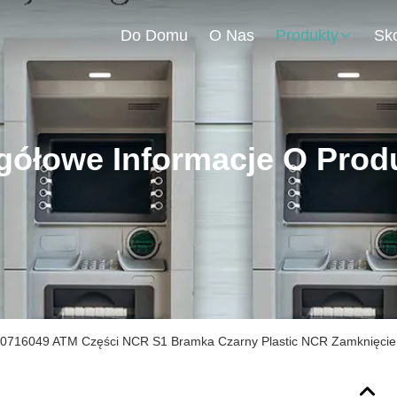
Do Domu
O Nas
Produkty
gółowe Informacje O Prod
0716049 ATM Części NCR S1 Bramka Czarny Plastic NCR Zamknięcie 