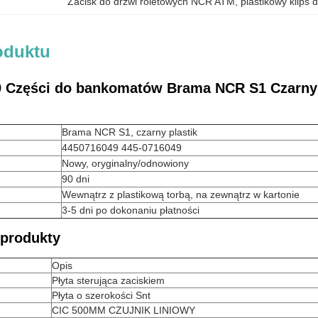
Zacisk do drzwi roletowych NCR ATM
, 
plastikowy klips
oduktu
 Części do bankomatów Brama NCR S1 Czarny p
Brama NCR S1, czarny plastik
4450716049 445-0716049
Nowy, oryginalny/odnowiony
90 dni
Wewnątrz z plastikową torbą, na zewnątrz w kartonie
3-5 dni po dokonaniu płatności
produkty
Opis
Płyta sterująca zaciskiem
Płyta o szerokości Snt
CIC 500MM CZUJNIK LINIOWY