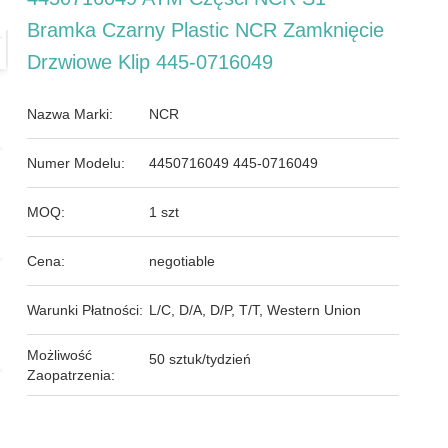
Bramka Czarny Plastic NCR Zamknięcie
Drzwiowe Klip 445-0716049
Nazwa Marki:
NCR
Numer Modelu:
4450716049 445-0716049
MOQ:
1 szt
Cena:
negotiable
Warunki Płatności:
L/C, D/A, D/P, T/T, Western Union
Możliwość
50 sztuk/tydzień
Zaopatrzenia: