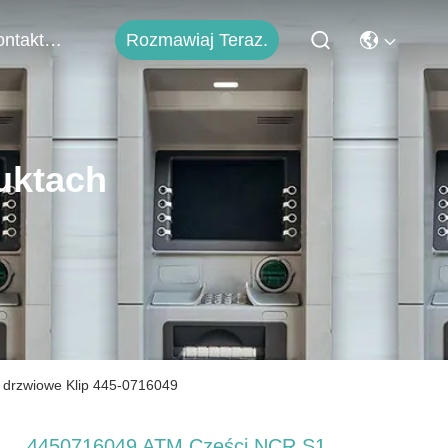
Rozmawiaj Teraz.
Skontaktuj Się Z Nami
uktach
drzwiowe Klip 445-0716049
4450716049 ATM Części NCR S1