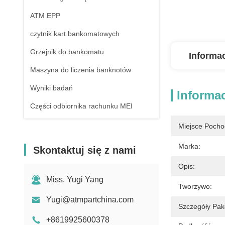
ATM EPP
czytnik kart bankomatowych
Grzejnik do bankomatu
Informa
Maszyna do liczenia banknotów
Wyniki badań
Informa
Części odbiornika rachunku MEI
terminal płatniczy
Miejsce Pocho
Marka:
Skontaktuj się z nami
Opis:
Miss. Yugi Yang
Tworzywo:
Yugi@atmpartchina.com
Szczegóły Pak
+8619925600378