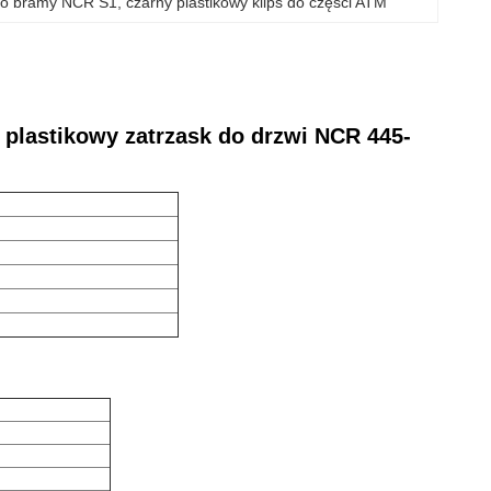
 do bramy NCR S1
, 
czarny plastikowy klips do części ATM
lastikowy zatrzask do drzwi NCR 445-