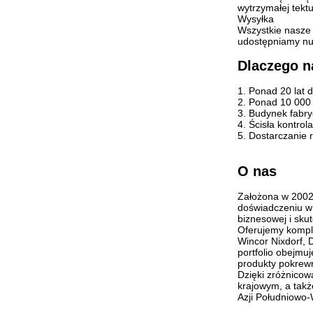
wytrzymałej tekt
Wysyłka
Wszystkie nasze 
udostępniamy num
Dlaczego n
1. Ponad 20 lat 
2. Ponad 10 000
3. Budynek fabry
4. Ścisła kontro
5. Dostarczanie 
O nas
Założona w 2002 
doświadczeniu w 
biznesowej i sk
Oferujemy kompl
Wincor Nixdorf, 
portfolio obejmu
produkty pokrew
Dzięki zróżnico
krajowym, a takż
Azji Południowo