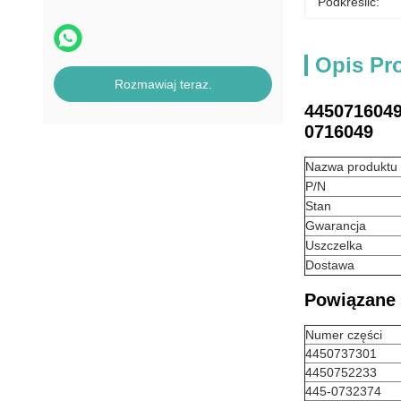
Podkreślić:
Opis Pr
Rozmawiaj teraz.
4450716049
0716049
Nazwa produktu
P/N
Stan
Gwarancja
Uszczelka
Dostawa
Powiązane 
Numer części
4450737301
4450752233
445-0732374