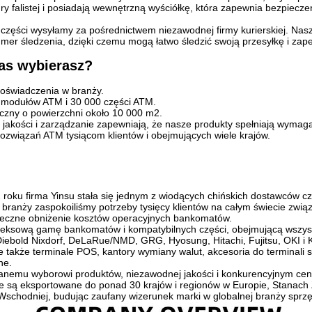
ury falistej i posiadają wewnętrzną wyściółkę, która zapewnia bezpiecze
części wysyłamy za pośrednictwem niezawodnej firmy kurierskiej. Nasz
er śledzenia, dzięki czemu mogą łatwo śledzić swoją przesyłkę i zapew
as wybierasz?
doświadczenia w branży.
 modułów ATM i 30 000 części ATM.
czny o powierzchni około 10 000 m2.
la jakości i zarządzanie zapewniają, że nasze produkty spełniają wymaga
rozwiązań ATM tysiącom klientów i obejmujących wiele krajów.
roku firma Yinsu stała się jednym z wiodących chińskich dostawców c
branży zaspokoiliśmy potrzeby tysięcy klientów na całym świecie zwią
uteczne obniżenie kosztów operacyjnych bankomatów.
eksową gamę bankomatów i kompatybilnych części, obejmującą wszyst
Diebold Nixdorf, DeLaRue/NMD, GRG, Hyosung, Hitachi, Fujitsu, OKI i
je także terminale POS, kantory wymiany walut, akcesoria do terminali 
ne.
wanemu wyborowi produktów, niezawodnej jakości i konkurencyjnym cen
e są eksportowane do ponad 30 krajów i regionów w Europie, Stanach 
-Wschodniej, budując zaufany wizerunek marki w globalnej branży spr