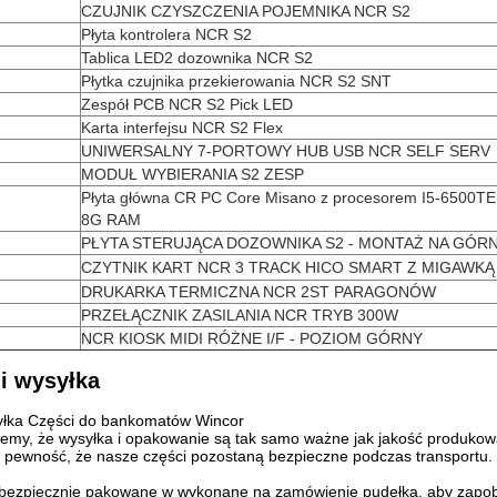
CZUJNIK CZYSZCZENIA POJEMNIKA NCR S2
Płyta kontrolera NCR S2
Tablica LED2 dozownika NCR S2
Płytka czujnika przekierowania NCR S2 SNT
Zespół PCB NCR S2 Pick LED
Karta interfejsu NCR S2 Flex
UNIWERSALNY 7-PORTOWY HUB USB NCR SELF SERV
MODUŁ WYBIERANIA S2 ZESP
Płyta główna CR PC Core Misano z procesorem I5-6500TE 
8G RAM
PŁYTA STERUJĄCA DOZOWNIKA S2 - MONTAŻ NA GÓR
CZYTNIK KART NCR 3 TRACK HICO SMART Z MIGAWKĄ
DRUKARKA TERMICZNA NCR 2ST PARAGONÓW
PRZEŁĄCZNIK ZASILANIA NCR TRYB 300W
NCR KIOSK MIDI RÓŻNE I/F - POZIOM GÓRNY
i wysyłka
yłka Części do bankomatów Wincor
emy, że wysyłka i opakowanie są tak samo ważne jak jakość produkow
ć pewność, że nasze części pozostaną bezpieczne podczas transportu.
 bezpiecznie pakowane w wykonane na zamówienie pudełka, aby zapob