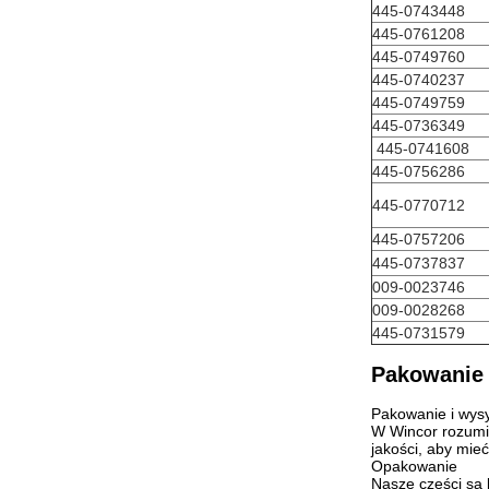
445-0743448
445-0761208
445-0749760
445-0740237
445-0749759
445-0736349
445-0741608
445-0756286
445-0770712
445-0757206
445-0737837
009-0023746
009-0028268
445-0731579
Pakowanie 
Pakowanie i wys
W Wincor rozumi
jakości, aby mie
Opakowanie
Nasze części są