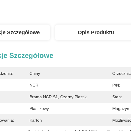
cje Szczegółowe
Opis Produktu
cje Szczegółowe
dzenia:
Chiny
Orzecznic
NCR
P/N:
Brama NCR S1, Czarny Plastik
Stan:
Plastikowy
Magazyn:
owania:
Karton
Możliwość