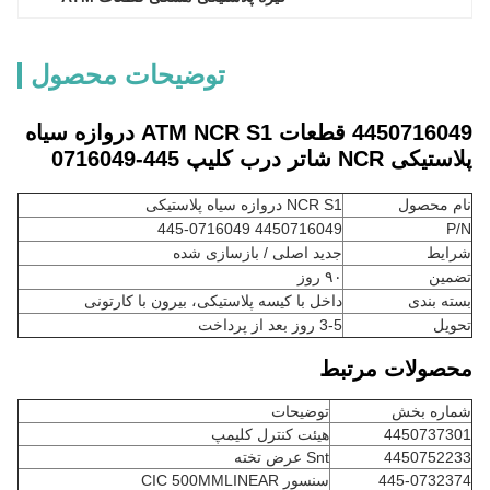
توضیحات محصول
4450716049 قطعات ATM NCR S1 دروازه سیاه
پلاستیکی NCR شاتر درب کلیپ 445-0716049
نام محصول
NCR S1 دروازه سیاه پلاستیکی
4450716049 445-0716049
P/N
شرایط
جدید اصلی / بازسازی شده
تضمین
۹۰ روز
بسته بندی
داخل با کیسه پلاستیکی، بیرون با کارتونی
تحویل
3-5 روز بعد از پرداخت
محصولات مرتبط
شماره بخش
توضیحات
4450737301
هیئت کنترل کلیمپ
4450752233
Snt عرض تخته
445-0732374
سنسور CIC 500MMLINEAR