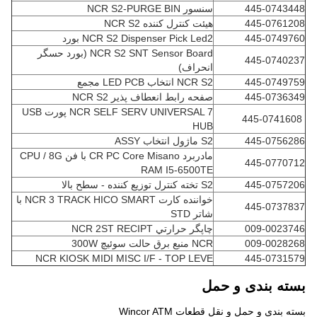
445-0743448
سنسور NCR S2-PURGE BIN
445-0761208
هیئت کنترل کننده NCR S2
445-0749760
NCR S2 Dispenser Pick Led2 بورد
NCR S2 SNT Sensor Board (بورد حسگر
445-0740237
انحراف)
445-0749759
NCR S2 انتخاب LED PCB مجمع
445-0736349
صفحه رابط انعطاف پذیر NCR S2
NCR SELF SERV UNIVERSAL 7 پورت USB
445-0741608
HUB
445-0756286
S2 ماژول انتخاب ASSY
مادربرد CR PC Core Misano با فن CPU / 8G
445-0770712
RAM I5-6500TE
445-0757206
S2 تخته کنترل توزیع کننده - سطح بالا
خواننده کارت NCR 3 TRACK HICO SMART با
445-0737837
شاتر STD
009-0023746
چاپگر حرارتي NCR 2ST RECIPT
009-0028268
NCR منبع برق حالت سوئیچ 300W
NCR KIOSK MIDI MISC I/F - TOP LEVE
445-0731579
بسته بندی و حمل
بسته بندی و حمل و نقل قطعات Wincor ATM