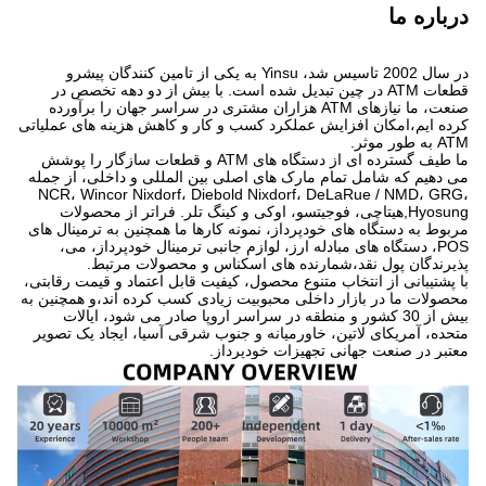
درباره ما
در سال 2002 تاسیس شد، Yinsu به یکی از تامین کنندگان پیشرو
قطعات ATM در چین تبدیل شده است. با بیش از دو دهه تخصص در
صنعت، ما نیازهای ATM هزاران مشتری در سراسر جهان را برآورده
کرده ایم،امکان افزایش عملکرد کسب و کار و کاهش هزینه های عملیاتی
ATM به طور موثر.
ما طیف گسترده ای از دستگاه های ATM و قطعات سازگار را پوشش
می دهیم که شامل تمام مارک های اصلی بین المللی و داخلی، از جمله
NCR، Wincor Nixdorf، Diebold Nixdorf، DeLaRue / NMD، GRG،
Hyosung,هیتاچی، فوجیتسو، اوکی و کینگ تلر. فراتر از محصولات
مربوط به دستگاه های خودپرداز، نمونه کارها ما همچنین به ترمینال های
POS، دستگاه های مبادله ارز، لوازم جانبی ترمینال خودپرداز، می،
پذیرندگان پول نقد،شمارنده های اسکناس و محصولات مرتبط.
با پشتیبانی از انتخاب متنوع محصول، کیفیت قابل اعتماد و قیمت رقابتی،
محصولات ما در بازار داخلی محبوبیت زیادی کسب کرده اند،و همچنین به
بیش از 30 کشور و منطقه در سراسر اروپا صادر می شود، ایالات
متحده، آمریکای لاتین، خاورمیانه و جنوب شرقی آسیا، ایجاد یک تصویر
معتبر در صنعت جهانی تجهیزات خودپرداز.