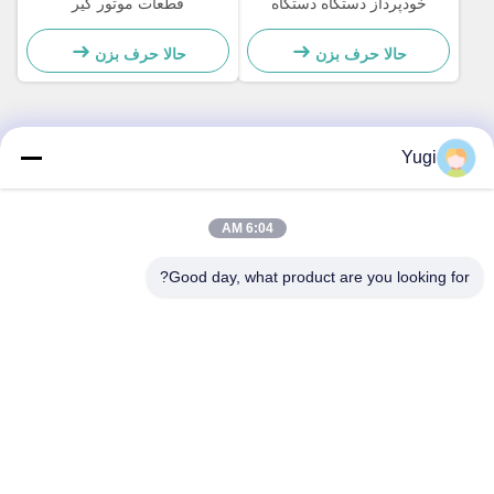
خودپرداز دستگاه دستگاه
قطعات موتور گیر
دستگاه دستگاه ماشین آلات
4450756286 OEM
پلاستیک C باز کردن قفل
حالا حرف بزن
حالا حرف بزن
4450759179
Yugi
تماس سریع
آدرس
6:04 AM
اتاق 502، ساختمان 5، پارک املاک و مستغلات Qide، شماره 2-1،
Good day, what product are you looking for?
Xingye EastRoad، پارک صنعتی جامعه Shunjiang، شهر Beijiao،
فوشان، گوانگدونگ، چین
تلفن
0086-199-25600378
ایمیل
Yugi@atmpartchina.com