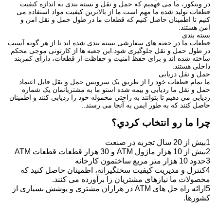
در وینکور، ما می فهمیم که حمل و نقل و بسته بندی به اندازه کیفیت
قطعات تولید شده ما مهم است.ما از بالاترین کیفیت مواد استفاده می
کنیم تا اطمینان حاصل کنیم که قطعات ما در طول حمل و نقل امن و
امن هستند.
بسته بندی
قطعات ما در جعبه های سفارشی بسته بندی شده اند تا از هر گونه آسیب
در طول حمل و نقل جلوگیری شود.این جعبه ها از کارتونی موجی محکم
ساخته شده اند و برای حفظ امنیت و حفاظت از قطعات، دارای کمربند
داخلی هستند.
حمل و نقل دریایی
ما تمام قطعات خود را از طریق یک سرویس حمل و نقل قابل اعتماد
حمل و نقل ما ردیابی و بیمه شده استو ما به مشتریانمان یک شماره
ردیابی می دهیم تا بتوانند به راحتی محموله خود را ردیابی کنند و اطمینان
حاصل کنند که به طور ایمن به آنجا می رسند..
چرا ما رو انتخاب کردي؟
1بیش از 20 سال تجربه در صنعت
2بیش از 10 هزار ماژول ATM و 30 هزار قطعات قطعات ATM
3حدود 10 هزار متر مربع ساختمون کارخانه
4کنترل و مدیریت کیفیت سختگیرانه، اطمینان حاصل کنید که
محصولات ما نیازهای مشتریان را برآورده می کنند.
5ارائه راه حل های ATM در هزاران مشتری و پوشش بسیاری از
کشورها.