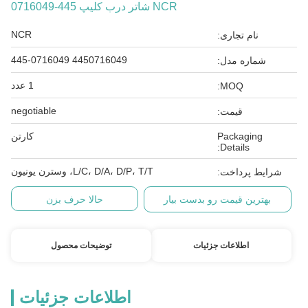
NCR شاتر درب کلیپ 445-0716049
NCR
نام تجاری:
4450716049 445-0716049
شماره مدل:
1 عدد
MOQ:
negotiable
قیمت:
Packaging
کارتن
Details:
L/C، D/A، D/P، T/T، وسترن یونیون
شرایط پرداخت:
بهترین قیمت رو بدست بیار
حالا حرف بزن
اطلاعات جزئیات
توضیحات محصول
اطلاعات جزئیات