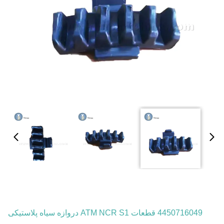
4450716049 قطعات ATM NCR S1 دروازه سیاه پلاستیکی