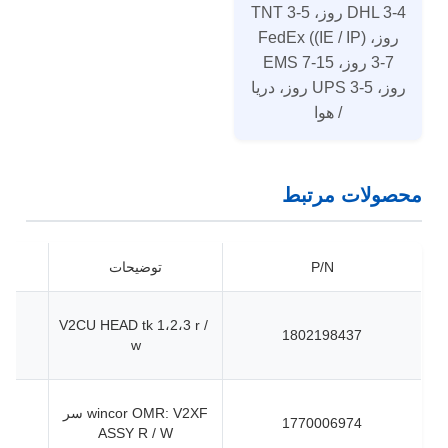
DHL 3-4 روز، TNT 3-5
روز، FedEx ((IE / IP)
3-7 روز، EMS 7-15
روز، UPS 3-5 روز، دریا
/ هوا
محصولات مرتبط
P/N
توضیحات
V2CU HEAD tk 1،2،3 r /
1802198437
w
wincor OMR: V2XF سر
1770006974
ASSY R / W