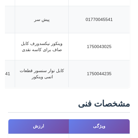
01770045541
پیش سر
وینکور نیکسدورف کابل
1750043025
صاف برای کاسه نقدی
کابل نوار سنسور قطعات
046900720
1750044235
اتمی وینکور
مشخصات فنی
ویژگی
ارزش