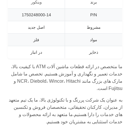
برند
وینکور
1750248000-14
P/N
مشروط
اصل جدید
مواد
فلز
ذخایر
در انبار
ما متخصص در ارائه قطعات ماشین آلات ATM با کیفیت بالا،
خدمات تعمیر و نگهداری و آموزش هستیم. تخصص ما شامل
مارک های بزرگ مانند NCR، Diebold، Wincor، Hitachi و
Fujitsu است.
به عنوان یک شرکت پررنگ و با تکنولوژی بالا، ما یک تیم متعهد
از مدیران، کارکنان تحقیقاتی، متخصصان فروش و تکنسین
های خدمات را دارا هستیم.ما متعهد به ارائه محصولات و
خدمات استثنایی به مشتریان خود هستیم.