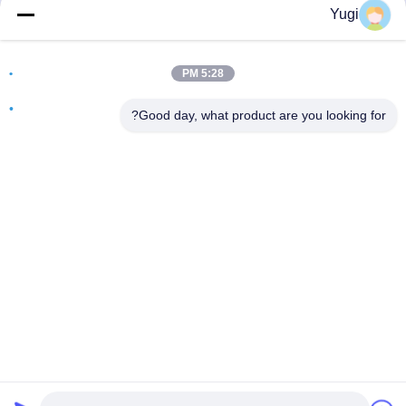
Yugi
آدرس
اتاق 502، ساختمان 5، پارک املاک و مستغلات Qide، شماره 2-1،
5:28 PM
Xingye EastRoad، پارک صنعتی جامعه Shunjiang، شهر Beijiao،
فوشان، گوانگدونگ، چین
Good day, what product are you looking for?
تلفن
0086-199-25600378
ایمیل
Yugi@atmpartchina.com
سیاست حفظ حریم خصوصی
|
نقشه سایت
| چین کیفیت خوب
قطعات دستگاه خودپرداز عرضه کننده. حقوق چاپ 2026
Guangzhou Yinsu Electronic Technology Co., Limited تمام