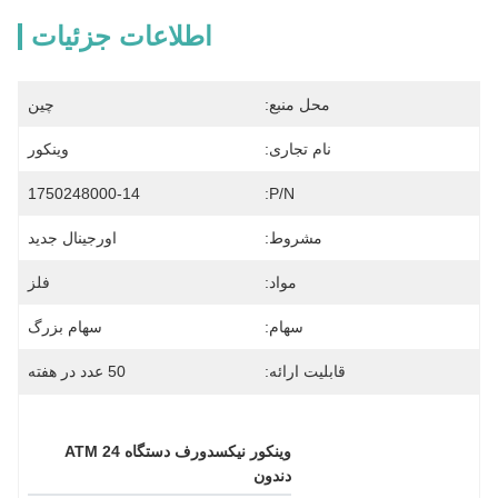
اطلاعات جزئیات
محل منبع:
چین
نام تجاری:
وینکور
1750248000-14
P/N:
مشروط:
اورجینال جدید
مواد:
فلز
سهام:
سهام بزرگ
قابلیت ارائه:
50 عدد در هفته
وينکور نيکسدورف دستگاه ATM 24 
دندون