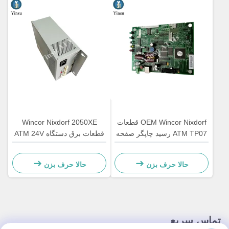
OEM Wincor Nixdorf قطعات
Wincor Nixdorf 2050XE
ATM TP07 رسید چاپگر صفحه
قطعات برق دستگاه ATM 24V
اصلی کنترل کننده PCB
01750069162 1750069162
01750063547
حالا حرف بزن
حالا حرف بزن
تماس سریع