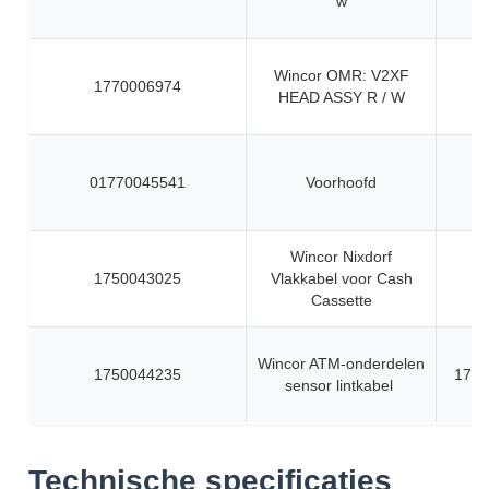
w
Wincor OMR: V2XF
1770006974
HEAD ASSY R / W
01770045541
Voorhoofd
Wincor Nixdorf
1750043025
Vlakkabel voor Cash
Cassette
Wincor ATM-onderdelen
1750044235
1750
sensor lintkabel
Technische specificaties