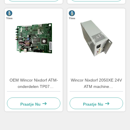
OEM Wincor Nixdorf ATM-
Wincor Nixdorf 2050XE 24V
onderdelen TP07
ATM machine
ontvangstprinter Main PCB
stroomvoorziening
Controller Board
onderdelen 01750069162
Praatje Nu
Praatje Nu
01750063547
1750069162