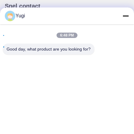
Snel contact
Yugi
Adres
Kamer 502, gebouw 5, Qide Real Estate Park, nummer 2-1,
6:48 PM
Xingye EastRoad, Shunjiang Community Industrial Park,
Beijiao Town, Foshan, Guangdong, China
Good day, what product are you looking for?
Tel
0086-199-25600378
E-mail
Yugi@atmpartchina.com
Privacybeleid
|
Sitemap
| De Goede Kwaliteit van China