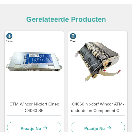
Gerelateerde Producten
CTM Wincor Nixdorf Cineo
C4060 Nixdorf Wincor ATM-
C4060 SE
onderdelen Component CRS
Automatenonderdelen
ATS Centralizatie-eenheid
Speciale elektronica
AU-module 1750134478
Praatje Nu
Praatje Nu
1750147868