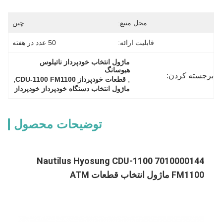
محل منبع:
چین
قابلیت ارائه:
50 عدد در هفته
ماژول انتخاب خودپرداز ناتیلوس 
هیوسانگ
برجسته کردن:
, 
, 
قطعات خودپرداز CDU-1100 FM1100
ماژول انتخاب دستگاه خودپرداز خودپرداز
توضیحات محصول
7010000144 Nautilus Hyosung CDU-1100
FM1100 ماژول انتخاب قطعات ATM