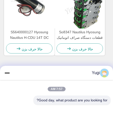
S5640000127 Hyosung
So8347 Nautilus Hyosung
قطعات دستگاه صراف اتوماتیک
Nautilus H-CDU 14T DC
لوازم جانبی دستگاه GCDU
اصلی دستگاه ATM موتور
مخزن بار جلو 7010000132
ماشین قطعات معدنی
حالا حرف بزن
حالا حرف بزن
7310000715
Yugi
تماس سریع
آدرس
7:57 AM
اتاق 502، ساختمان 5، پارک املاک و مستغلات Qide، شماره 2-1،
Good day, what product are you looking for?
Xingye EastRoad، پارک صنعتی جامعه Shunjiang، شهر Beijiao،
فوشان، گوانگدونگ، چین