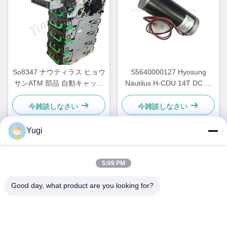
So8347 ナウティラス ヒョウ
S5640000127 Hyosung
サンATM 部品 自動キャッシ
Nautilus H-CDU 14T DC メ
ング 配件 GCDU ディスペン
インATMモーターマシンスペ
サー フロントロード
ア 7310000715
今雑談しなさい
今雑談しなさい
7010000132
Yugi
クイックコンタクト
5:09 PM
Good day, what product are you looking for?
住所
客室502 建物5 キード不動産公園 2-1号 シンギエ東路 シュン
ジアン地域産業公園 ベイジアオ町 フォシャン州 広東