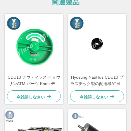
関連製品
CDU10 ナウティラス ヒョウ
Hyosung Nautilus CDU10 プ
サンATM パーツ Knob ディ
ラスチック製の配送機ATMロ
スペンサー 7310000709
ーラー自動キャラ機 部品
OEM
今雑談しなさい
今雑談しなさい