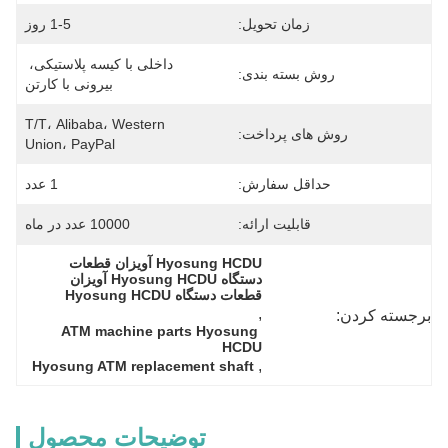
زمان تحویل:
1-5 روز
داخلی با کیسه پلاستیکی، 
روش بسته بندی:
بیرونی با کارتن
T/T، Alibaba، Western 
روش های پرداخت:
Union، PayPal
حداقل سفارش:
1 عدد
قابلیت ارائه:
10000 عدد در ماه
Hyosung HCDU آویزان قطعات 
دستگاه Hyosung HCDU آویزان 
قطعات دستگاه Hyosung HCDU
, 
برجسته کردن:
ATM machine parts Hyosung 
HCDU
, 
Hyosung ATM replacement shaft
توضیحات محصول