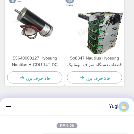
S5640000127 Hyosung
So8347 Nautilus Hyosung
قطعات دستگاه صراف اتوماتیک
Nautilus H-CDU 14T DC
لوازم جانبی دستگاه GCDU
اصلی دستگاه ATM موتور
مخزن بار جلو 7010000132
ماشین قطعات معدنی
حالا حرف بزن
حالا حرف بزن
7310000715
Yugi
تماس سریع
آدرس
9:05 PM
اتاق 502، ساختمان 5، پارک املاک و مستغلات Qide، شماره 2-1،