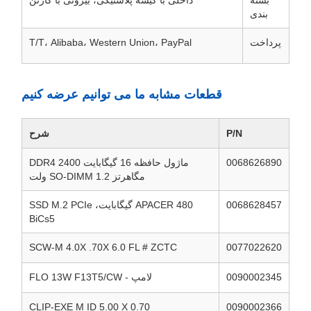
بسته
داخلی با کیسه پلاستیکی، بیرونی با کارتن
بندی
پرداخت
T/T، Alibaba، Western Union، PayPal
قطعات مشابه ما می توانیم عرضه کنیم
P/N
شرح
0068626890
ماژول حافظه 16 گیگابایت DDR4 2400
مگاهرتز SO-DIMM 1.2 ولت
0068628457
APACER 480 گیگابایت، SSD M.2 PCIe
BiCs5
SCW-M 4.0X .70X 6.0 FL # ZCTC
0077022620
0090002345
لامپ - FLO 13W F13T5/CW
CLIP-EXE M ID 5.00 X 0.70
0090002366