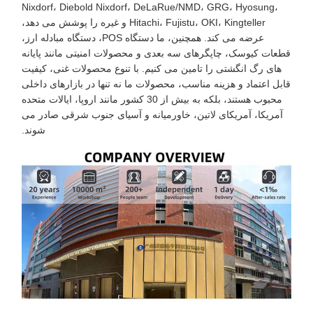
Nixdorf، Diebold Nixdorf، DeLaRue/NMD، GRG، Hyosung،
Hitachi، Fujistu، OKI، Kingteller و غیره را پوشش می دهد،
عرضه می کند. همچنین، ما دستگاه POS، دستگاه مبادله ارز،
قطعات کیوسک، چاپگرهای سه بعدی و محصولات امنیتی مانند پایانه
های رگ انگشتی را تامین می کنیم. با تنوع محصولات غنی، کیفیت
قابل اعتماد و هزینه مناسب، محصولات ما نه تنها در بازارهای داخلی
محبوب هستند، بلکه به بیش از 30 کشور مانند اروپا، ایالات متحده
آمریکا، آمریکای لاتین، خاورمیانه و آسیای جنوب شرقی صادر می
شوند.