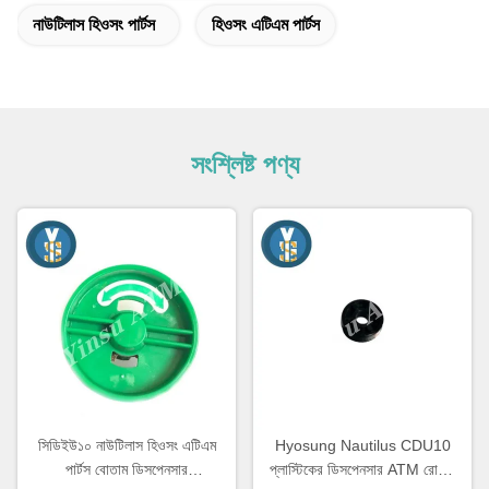
নাউটিলাস হিওসং পার্টস
হিওসং এটিএম পার্টস
সংশ্লিষ্ট পণ্য
সিডিইউ১০ নাউটিলাস হিওসং এটিএম
Hyosung Nautilus CDU10
পার্টস বোতাম ডিসপেনসার
প্লাস্টিকের ডিসপেনসার ATM রোলার