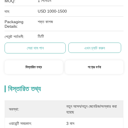
1 পিসিএস
MOQ:
USD 1000-1500
দাম:
Packaging
শক্ত কাগজ
Details:
টি/টি
পেমেন্ট শর্তাবলী:
সেরা দাম পান
এখন চ্যাট করুন
বিস্তারিত তথ্য
পণ্যের বর্ণনা
বিস্তারিত তথ্য
নতুন আসল/নতুন জেনেরিক/সংস্কার করা 
অবস্থা:
হয়েছে
ওয়ারেন্টি সময়কাল:
3 মাস