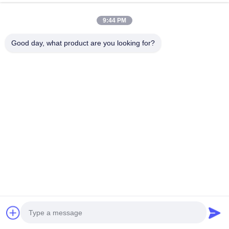
দ্রুত যোগাযোগ
9:44 PM
ঠিকানা
Good day, what product are you looking for?
রুম ৫০২, বিল্ডিং ৫, কাইড রিয়েল এস্টেট পার্ক, নং ২-১, Xingye EastRoad,
Shunjiang কমিউনিটি ইন্ডাস্ট্রিয়াল পার্ক, Beijiao টাউন, Foshan,
Guangdong, চীন
টেল
0086-199-25600378
ই-মেইল
Yugi@atmpartchina.com
গোপনীয়তা নীতি
|
সাইট ম্যাপ
| চীন ভালো মানের এটিএম মেশিনের যন্ত্রাংশ
সরবরাহকারী। কপিরাইট © 2026 Guangzhou Yinsu Electronic
Technology Co., Limited সমস্ত অধিকার সংরক্ষিত।