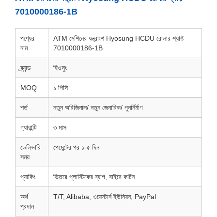
7010000186-1B
পণ্যের
ATM মেশিনের যন্ত্রাংশ Hyosung HCDU রোলার শ্যাফ্ট
নাম
7010000186-1B
ব্র্যান্ড
হিওসুং
MOQ
১ পিসি
শর্ত
নতুন অরিজিনাল/ নতুন জেনারিক/ পুনর্নির্মাণ
গ্যারান্টি
৩ মাস
ডেলিভারি
পেমেন্টের পর ১-৫ দিন
সময়
প্যাকিং
ভিতরে প্লাস্টিকের ব্যাগ, বাইরে কার্টন
অর্থ
T/T, Alibaba, ওয়েস্টার্ন ইউনিয়ন, PayPal
প্রদান