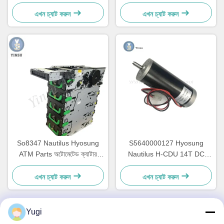
৭৩১০০০০৭০৯ ওএম
অটোমেটেড টাকার মেশিনের যন্ত্রাংশ
এখন চ্যাট করুন
এখন চ্যাট করুন
So8347 Nautilus Hyosung
S5640000127 Hyosung
ATM Parts অটোমেটেড ক্যাটার
Nautilus H-CDU 14T DC
আনুষাঙ্গিক GCDU ডিসপেনসার ফ্রন্ট
প্রধান ATM মোটর মেশিন খুচরা
লোড 7010000132
7310000715
এখন চ্যাট করুন
এখন চ্যাট করুন
Yugi