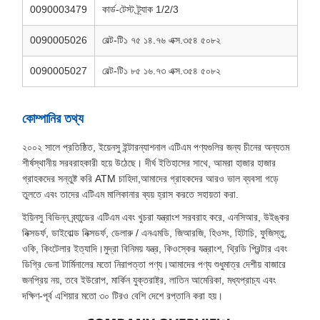
0090003479
কার্ড-টেস্ট ট্র্যাক 1/2/3
0090005026
বেল্ট-টি১ ৭৫ ১৪.৭৬ এক্স.৩৫৪ ৫০৮২
0090005027
বেল্ট-টি১ ৮৫ ১৬.৭৩ এক্স.৩৫৪ ৫০৮২
কোম্পানির তথ্য
২০০২ সালে প্রতিষ্ঠিত, ইয়েনসু ইন্টারন্যাশনাল এটিএম পণ্যগুলির জন্য চীনের অন্যতম
শীর্ষস্থানীয় সরবরাহকারী হয়ে উঠেছে। দীর্ঘ ইতিহাসের সাথে, আমরা হাজার হাজার
গ্রাহকদের সন্তুষ্ট করি ATM চাহিদা,আমাদের গ্রাহকদের আরও ভাল ব্যবসা গড়ে
তুলতে এবং তাদের এটিএম মালিকানার ব্যয় হ্রাস করতে সহায়তা করা.
ইয়িনসু বিভিন্ন ব্র্যান্ডের এটিএম এবং খুচরা যন্ত্রাংশ সরবরাহ করে, এনসিআর, উইঙ্কর
নিক্সডর্ফ, ডাইবোল্ড নিক্সডর্ফ, ডেলারু / এনএমডি, জিআরজি, হিওসং, হিটাচি, ফুজিস্তু,
ওকি, কিংটেলার ইত্যাদি।মুদ্রা বিনিময় যন্ত্র, কিওস্কের যন্ত্রাংশ, থ্রিডি প্রিন্টার এবং
ডিগ্রি ভেনা টার্মিনালের মতো নিরাপত্তা পণ্য।আমাদের পণ্য শুধুমাত্র দেশীয় বাজারে
জনপ্রিয় নয়, তবে ইউরোপ, মার্কিন যুক্তরাষ্ট্র, লাতিন আমেরিকা, মধ্যপ্রাচ্য এবং
দক্ষিণ-পূর্ব এশিয়ার মতো ৩০ টিরও বেশি দেশে রপ্তানি করা হয়।