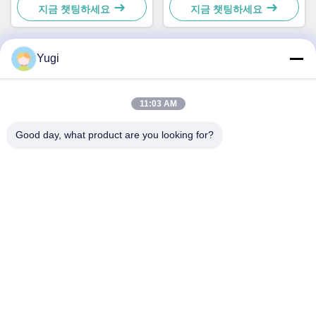
49238415000A
지금 챗팅하세요
지금 챗팅하세요
Yugi
빠른 연락
11:03 AM
주소
Good day, what product are you looking for?
방 502, 빌딩 5, 퀴데 부동산 공원, 2-1번지, 싱예 동로,
Shunjiang 커뮤니티 산업 공원, 베이지아오 타운, 포산, 광둥,
중국
전화
0086-199-25600378
이메일
Yugi@atmpartchina.com