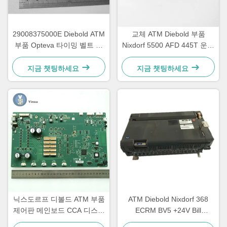
29008375000E Diebold ATM
교체 ATM Diebold 부품
부품 Opteva 타이밍 벨트 운
Nixdorf 5500 AFD 445T 운송
송 벨트 67T
벨트 2900837500AH
지금 챗팅하세요
지금 챗팅하세요
닉스도르프 디볼드 ATM 부품
ATM Diebold Nixdorf 368
제어판 메인보드 CCA 디스커
ECRM BV5 +24V Bill
버리 49242480000B
Acceptor Validator Parts