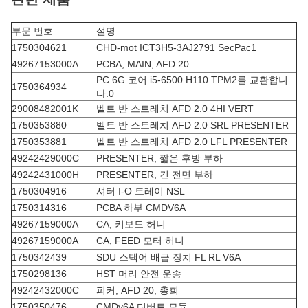
부문 번호
설명
1750304621
CHD-mot ICT3H5-3AJ2791 SecPac1
49267153000A
PCBA, MAIN, AFD 20
PC 6G 코어 i5-6500 H110 TPM2를 교환합니
1750364934
다.0
29008482001K
벨트 반 스트레치 AFD 2.0 4HI VERT
1750353880
벨트 반 스트레치 AFD 2.0 SRL PRESENTER
1750353881
벨트 반 스트레치 AFD 2.0 LFL PRESENTER
49242429000C
PRESENTER, 짧은 후방 부하
49242431000H
PRESENTER, 긴 전면 부하
1750304916
셔터 I-O 트레이 NSL
1750314316
PCBA 하부 CMDV6A
49267159000A
CA, 키보드 허니
49267159000A
CA, FEED 모터 허니
1750342439
SDU 스택어 배급 장치 FL RL V6A
1750298136
HST 머리 안전 운송
49242432000C
피커, AFD 20, 총회
1750350476
CMDv6A 디버트 모듈