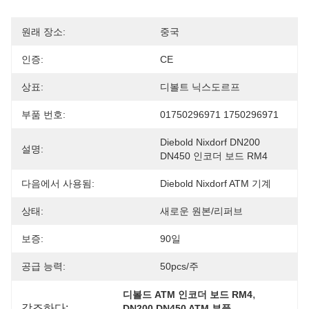
원래 장소:
중국
인증:
CE
상표:
디볼트 닉스도르프
부품 번호:
01750296971 1750296971
Diebold Nixdorf DN200 
설명:
DN450 인코더 보드 RM4
다음에서 사용됨:
Diebold Nixdorf ATM 기계
상태:
새로운 원본/리퍼브
보증:
90일
공급 능력:
50pcs/주
, 
디볼드 ATM 인코더 보드 RM4
강조하다:
, 
DN200 DN450 ATM 부품