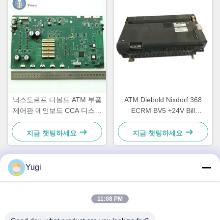
닉스도르프 디볼드 ATM 부품
ATM Diebold Nixdorf 368
제어판 메인보드 CCA 디스커
ECRM BV5 +24V Bill
버리 49242480000B
Acceptor Validator Parts
49238415000A
지금 챗팅하세요
지금 챗팅하세요
Yugi
빠른 연락
11:08 PM
주소