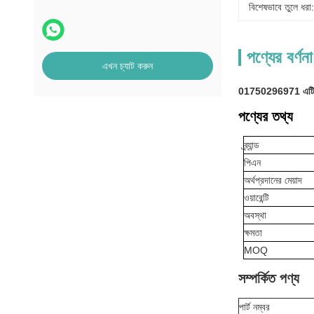
বিশেষভাবে তুলে ধরা:
পণ্যের বর্ণনা
এখন চ্যাট করুন
01750296971 এটিএ
পণ্যের তথ্য
ব্র্যান্ড
পিএন
অর্থপ্রদানের মেয়াদ
ওয়ারেন্টি
অবস্থা
ক্ষমতা
MOQ
সম্পর্কিত পণ্য
পার্ট নম্বর