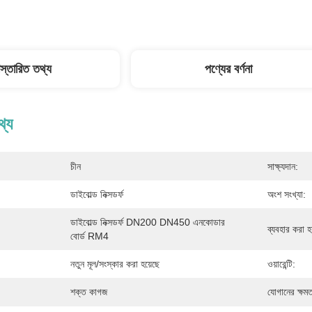
িস্তারিত তথ্য
পণ্যের বর্ণনা
থ্য
চীন
সাক্ষ্যদান:
ডাইবোল্ড নিক্সডর্ফ
অংশ সংখ্যা:
ডাইবোল্ড নিক্সডর্ফ DN200 DN450 এনকোডার 
ব্যবহার করা হয
বোর্ড RM4
নতুন মূল/সংস্কার করা হয়েছে
ওয়ারেন্টি:
শক্ত কাগজ
যোগানের ক্ষমত