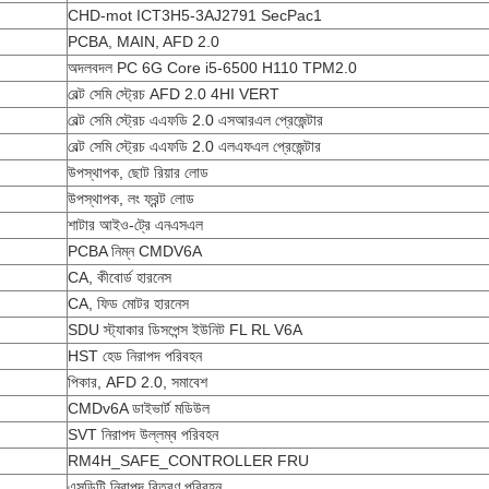
CHD-mot ICT3H5-3AJ2791 SecPac1
PCBA, MAIN, AFD 2.0
অদলবদল PC 6G Core i5-6500 H110 TPM2.0
বেল্ট সেমি স্ট্রেচ AFD 2.0 4HI VERT
বেল্ট সেমি স্ট্রেচ এএফডি 2.0 এসআরএল প্রেজেন্টার
বেল্ট সেমি স্ট্রেচ এএফডি 2.0 এলএফএল প্রেজেন্টার
উপস্থাপক, ছোট রিয়ার লোড
উপস্থাপক, লং ফ্রন্ট লোড
শাটার আইও-ট্রে এনএসএল
PCBA নিম্ন CMDV6A
CA, কীবোর্ড হারনেস
CA, ফিড মোটর হারনেস
SDU স্ট্যাকার ডিসপেন্স ইউনিট FL RL V6A
HST হেড নিরাপদ পরিবহন
পিকার, AFD 2.0, সমাবেশ
CMDv6A ডাইভার্ট মডিউল
SVT নিরাপদ উল্লম্ব পরিবহন
RM4H_SAFE_CONTROLLER FRU
এসডিটি নিরাপদ বিতরণ পরিবহন