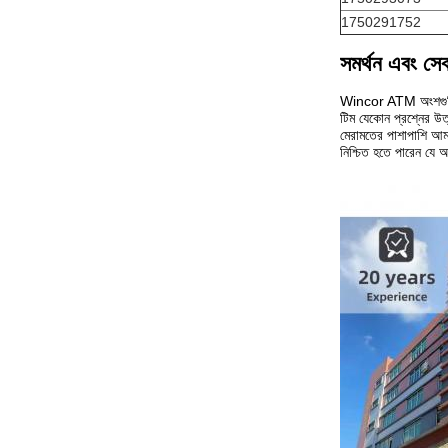
1750291752
সমর্থন এবং সেব
Wincor ATM অংশগুলি আম
টিম যেকোন প্রশ্নের উত
মেরামতের পাশাপাশি আমাদ
নিশ্চিত হতে পারেন যে