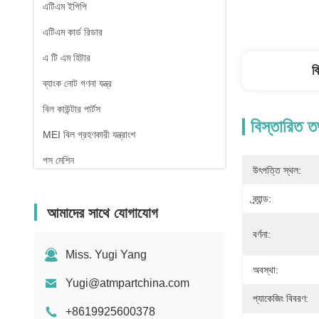
এটিএম ইপিপি
এটিএম কার্ড রিডার
এ টি এম হিটার
ব
ব্যাংক নোট গণনা যন্ত্র
বিল কাউন্টার পার্টস
বিস্তারিত ত
MEI বিল গ্রহণকারী যন্ত্রাংশ
পস মেশিন
উৎপত্তি স্থল:
ব্র্যান্ড:
আমাদের সাথে যোগাযোগ
বর্ণনা:
Miss. Yugi Yang
অবস্থা:
Yugi@atmpartchina.com
প্যাকেজিং বিবরণ:
+8619925600378