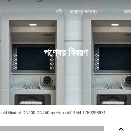
বাড়ি
আমাদের সম্বন্ধে
পণ্য
পণ্যের বিবরণ
old Nixdorf DN200 DN450 এনকোডার বোর্ড RM4 1750296971