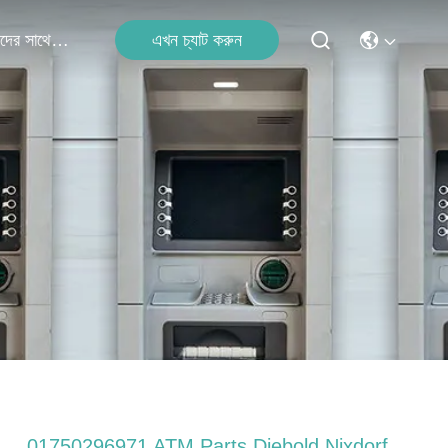
এখন চ্যাট করুন
আমাদের সাথে যোগাযোগ
01750296971 ATM Parts Diebold Nixdorf