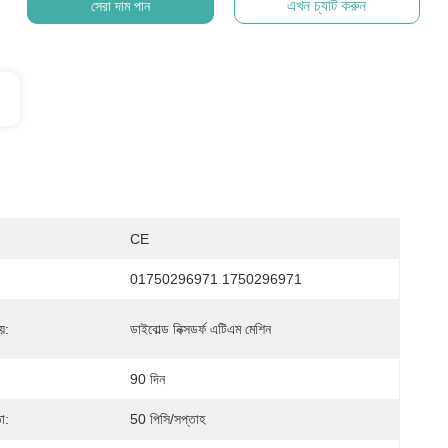
এখন চ্যাট করুন
সেরা দাম পান
CE
01750296971 1750296971
়:
ডাইবোল্ড নিক্সডর্ফ এটিএম মেশিন
90 দিন
া:
50 পিসি/সপ্তাহ