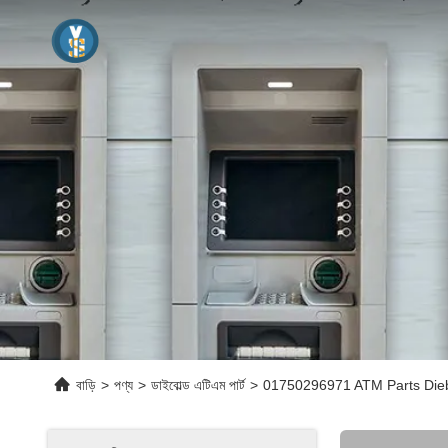
বাড়ি
>
পণ্য
>
ডাইবোল্ড এটিএম পার্ট
>
01750296971 ATM Parts Dieb