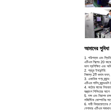
আমাদের সুবিধা
1. পরিপক্ক এবং স্থিতি
এটিএম শিল্পের 20 বছরে
ভাল প্রশিক্ষিত এবং অভিজ
2. প্রচুর ইনভেন্টরি:
নিজস্ব 2টি গুদাম ভবন, 
3. একাধিক পণ্য ব্র্যান্ড:
এটিএম পার্টস ব্র্যা
4. কঠোর মানের নিশ্চয়ত
যন্ত্রাংশ শিপিংয়ের আগে
5. দক্ষ এবং নিরাপদ রস
লজিস্টিক কোম্পানির সাথ
6. দায়ী বিক্রয়োত্তর স
পেশাদার এটিএম সমাধান প