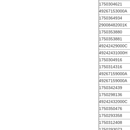
1750304621
49267153000A
1750364934
29008482001K
1750353880
1750353881
49242429000C
49242431000H
1750304916
1750314316
49267159000A
49267159000A
1750342439
1750298136
49242432000C
1750350476
1750293358
1750312408
1750293073