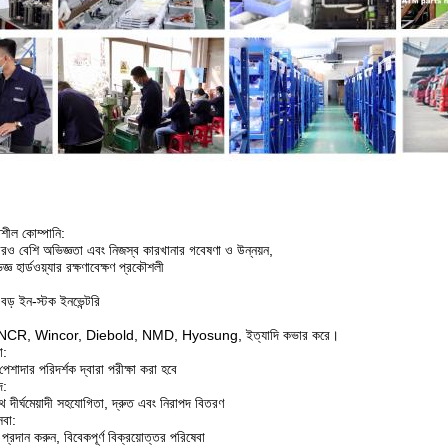
শীল কোম্পানি:
রও বেশি অভিজ্ঞতা এবং নিজস্ব কারখানার গবেষণা ও উন্নয়ন,
্ঞ হার্ডওয়্যার রক্ষণাবেক্ষণ প্রকৌশলী
বড় ইন-স্টক ইনভেন্টরি
ন্ডগুলি NCR, Wincor, Diebold, NMD, Hyosung, ইত্যাদি কভার করে।
া:
 পেশাদার পরিদর্শক দ্বারা পরীক্ষা করা হবে
দ:
ে দীর্ঘমেয়াদী সহযোগিতা, দ্রুত এবং নিরাপদ বিতরণ
েবা:
্রদান করুন, বিবেকপূর্ণ বিক্রয়োত্তর পরিষেবা