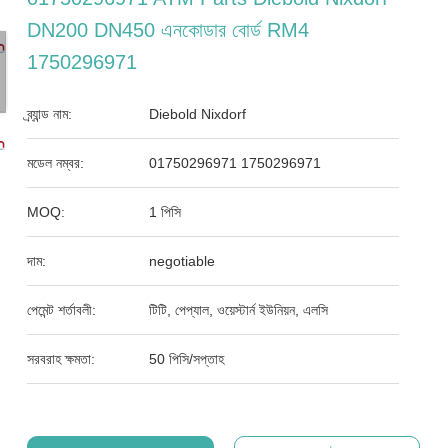
DN200 DN450 এনকোডার বোর্ড RM4
1750296971
ব্র্যান্ড নাম:
Diebold Nixdorf
মডেল নম্বর:
01750296971 1750296971
MOQ:
1 পিসি
দাম:
negotiable
পেমেন্ট শর্তাবলী:
টিটি, পেপ্যাল, ওয়েস্টার্ন ইউনিয়ন, এলসি
সরবরাহ ক্ষমতা:
50 পিসি/সপ্তাহ