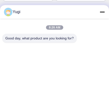
Yugi
빠른 연락
8:26 AM
주소
Good day, what product are you looking for?
방 502, 빌딩 5, 퀴데 부동산 공원, 2-1번지, 싱예 동로,
Shunjiang 커뮤니티 산업 공원, 베이지아오 타운, 포산, 광둥,
중국
전화
0086-199-25600378
이메일
Yugi@atmpartchina.com