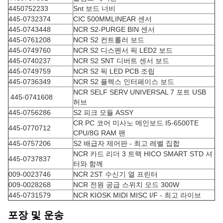
4450752233
Snt 보드 너비
445-0732374
CIC 500MMLINEAR 센서
445-0743448
NCR S2-PURGE BIN 센서
445-0761208
NCR S2 컨트롤러 보드
445-0749760
NCR S2 디스펜서 픽 LED2 보드
445-0740237
NCR S2 SNT 디버트 센서 보드
445-0749759
NCR S2 픽 LED PCB 조립
445-0736349
NCR S2 플렉스 인터페이스 보드
NCR SELF SERV UNIVERSAL 7 포트 USB
445-0741608
허브
445-0756286
S2 피크 모듈 ASSY
CR PC 코어 미사노 메인보드 I5-6500TE
445-0770712
CPU/8G RAM 팬
445-0757206
S2 배급자 제어판 - 최고 레벨 집합
NCR 카드 리더 3 트랙 HICO SMART STD 셔
445-0737837
터와 함께
009-0023746
NCR 2ST 수신기 열 프린터
009-0028268
NCR 전원 공급 스위치 모드 300W
445-0731579
NCR KIOSK MIDI MISC I/F - 최고 라이브
포장 및 운송