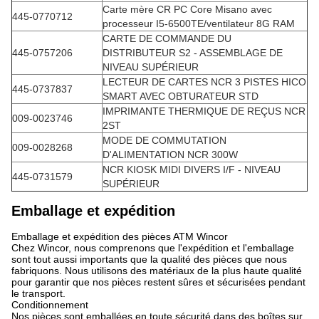
Carte mère CR PC Core Misano avec
445-0770712
processeur I5-6500TE/ventilateur 8G RAM
CARTE DE COMMANDE DU
445-0757206
DISTRIBUTEUR S2 - ASSEMBLAGE DE
NIVEAU SUPÉRIEUR
LECTEUR DE CARTES NCR 3 PISTES HICO
445-0737837
SMART AVEC OBTURATEUR STD
IMPRIMANTE THERMIQUE DE REÇUS NCR
009-0023746
2ST
MODE DE COMMUTATION
009-0028268
D'ALIMENTATION NCR 300W
NCR KIOSK MIDI DIVERS I/F - NIVEAU
445-0731579
SUPÉRIEUR
Emballage et expédition
Emballage et expédition des pièces ATM Wincor
Chez Wincor, nous comprenons que l'expédition et l'emballage
sont tout aussi importants que la qualité des pièces que nous
fabriquons. Nous utilisons des matériaux de la plus haute qualité
pour garantir que nos pièces restent sûres et sécurisées pendant
le transport.
Conditionnement
Nos pièces sont emballées en toute sécurité dans des boîtes sur