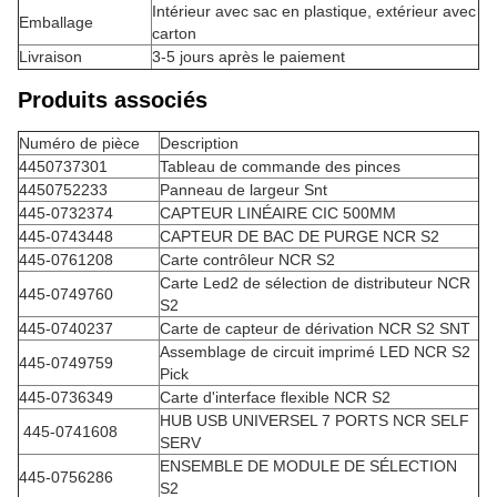
Intérieur avec sac en plastique, extérieur avec
Emballage
carton
Livraison
3-5 jours après le paiement
Produits associés
Numéro de pièce
Description
4450737301
Tableau de commande des pinces
4450752233
Panneau de largeur Snt
445-0732374
CAPTEUR LINÉAIRE CIC 500MM
445-0743448
CAPTEUR DE BAC DE PURGE NCR S2
445-0761208
Carte contrôleur NCR S2
Carte Led2 de sélection de distributeur NCR
445-0749760
S2
445-0740237
Carte de capteur de dérivation NCR S2 SNT
Assemblage de circuit imprimé LED NCR S2
445-0749759
Pick
445-0736349
Carte d'interface flexible NCR S2
HUB USB UNIVERSEL 7 PORTS NCR SELF
445-0741608
SERV
ENSEMBLE DE MODULE DE SÉLECTION
445-0756286
S2