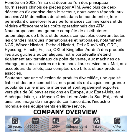
Fondée en 2002, Yinsu est devenue l'un des principaux
fournisseurs chinois de pièces pour ATM. Avec plus de deux
décennies d'expertise dans le secteur, nous avons répondu aux
besoins ATM de milliers de clients dans le monde entier, leur
permettant d'améliorer leurs performances commerciales et de
réduire efficacement les coûts opérationnels des ATM.
Nous proposons une gamme complète de distributeurs
automatiques de billets et de pièces compatibles couvrant toutes
les grandes marques internationales et nationales, notamment
NCR, Wincor Nixdorf, Diebold Nixdorf, DeLaRue/NMD, GRG,
Hyosung, Hitachi, Fujitsu, OKI et Kingteller. Au-delà des produits
liés aux guichets automatiques, notre portefeuille s'étend
également aux terminaux de point de vente, aux machines de
change, aux accessoires de terminaux libre-service, aux Mei, aux
accepteurs de billets, aux compteurs de billets et aux produits
associés.
Soutenus par une sélection de produits diversifiée, une qualité
fiable et des prix compétitifs, nos produits ont acquis une grande
popularité sur le marché intérieur et sont également exportés
vers plus de 30 pays et régions en Europe, aux États-Unis, en
Amérique latine, au Moyen-Orient et en Asie du Sud-Est, créant
ainsi une image de marque de confiance dans l'industrie
mondiale des équipements en libre-service.