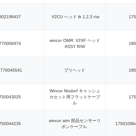
802198437
V2CU ヘッド tk 1,2,3 r/w
175
wincor OMR: V2XF ヘッド
770006974
180
ASSY R/W
1770045541
プリヘッド
180
Wincor Nixdorf キャッシュ
750043025
カセット用フラットケーブ
175
ル
wincor atm 部品センサーリ
750044235
17501096
ボンケーブル