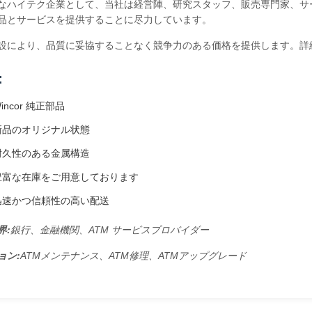
なハイテク企業として、当社は経営陣、研究スタッフ、販売専門家、サ
品とサービスを提供することに尽力しています。
設により、品質に妥協することなく競争力のある価格を提供します。詳
:
Wincor 純正部品
新品のオリジナル状態
耐久性のある金属構造
豊富な在庫をご用意しております
迅速かつ信頼性の高い配送
界:
銀行、金融機関、ATM サービスプロバイダー
ョン:
ATMメンテナンス、ATM修理、ATMアップグレード