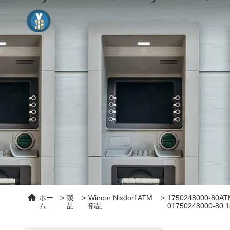
ホー
>
製
>
Wincor Nixdorf ATM
>
1750248000
ム
品
部品
01750248000-8