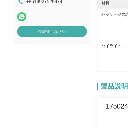
+8618927529974
POS端末
材料:
パッケージの詳
今雑談しなさい
ハイライト:
製品説明
17502