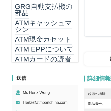
GRG自動支払機の
部品
ATMキャッシュマ
シン
ATM現金カセット
ATM EPPについて
ATMカードの読者
ATMヒーター
紙幣数える機械
詳細情報
送信
ビル カウンターパ
Mr. Hertz Wong
ーツ
起源の場所:
Hertz@atmpartchina.com
MEI 紙幣受入部品
部品番号: