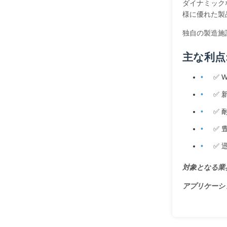
ダイナミック
様に優れた製
独自の製造施
主な利点
✅ 
✅ 
✅ 
✅ 
✅ 
対象となる業
アプリケーシ