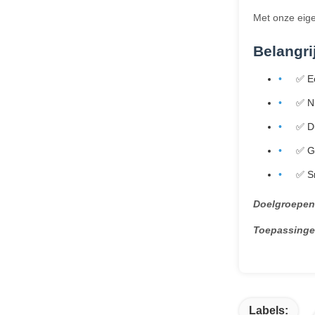
Met onze eigen
Belangri
✅ Ec
✅ Ni
✅ D
✅ G
✅ S
Doelgroepen
Toepassinge
Labels: