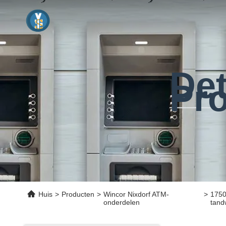
Det
Pr
Huis
>
Producten
>
Wincor Nixdorf ATM-
>
1750
onderdelen
tand