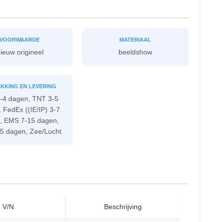
VOORWAARDE
MATERIAAL
ieuw origineel
beeldshow
KKING EN LEVERING
-4 dagen, TNT 3-5
 FedEx ((IE/IP) 3-7
, EMS 7-15 dagen,
5 dagen, Zee/Lucht
V/N
Beschrijving