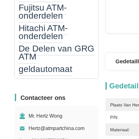
Fujitsu ATM-
onderdelen
Hitachi ATM-
onderdelen
De Delen van GRG
ATM
Gedetail
geldautomaat
ATM-geldcassette
Gedetail
ATM EPP
Contacteer ons
ATM-kaartlezer
Plaats Van He
Mr. Hertz Wong
ATM Verwarmer
P/N:
Hertz@atmpartchina.com
Bankbiljettelmachine
Materiaal: