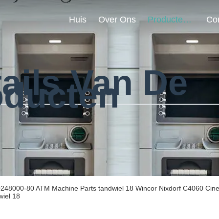
Huis
Over Ons
Producten
ails Van De
oducten
248000-80 ATM Machine Parts tandwiel 18 Wincor Nixdorf C4060 Cine
wiel 18