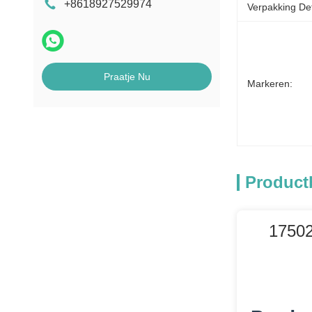
+8618927529974
Tegenonderdelen
Verpakking Det
MEI Biljetacceptor
Onderdelen
Praatje Nu
pinautomaat
Markeren:
Product
17502