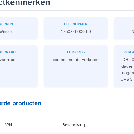
ctkenmerken
MERKEN
DEELNUMMER
Wincor
1750248000-80
N
OORRAAD
FOB-PRIJS
VERPA
 voorraad
contact met de verkoper
DHL 3
dagen,
dagen
UPS 3-
erde producten
V/N
Beschrijving