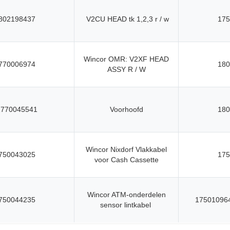
802198437
V2CU HEAD tk 1,2,3 r / w
175
Wincor OMR: V2XF HEAD
770006974
180
ASSY R / W
1770045541
Voorhoofd
180
Wincor Nixdorf Vlakkabel
750043025
175
voor Cash Cassette
Wincor ATM-onderdelen
750044235
17501096
sensor lintkabel