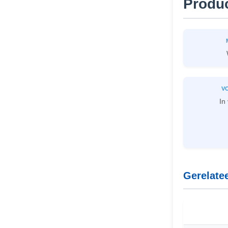
Produ
V
In
Gerelate