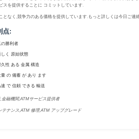
ビスを提供することに コミットしています.
ことなく,競争力のある価格を提供しています.もっと詳しくは今日ご連絡
利点:
真の勝利者
新しく 原始状態
耐久性 ある 金属 構造
大量 の 備蓄 が あり ます
迅速 で 信頼 できる 輸送
,金融機関,ATMサービス提供者
ンテナンス,ATM 修理,ATM アップグレード