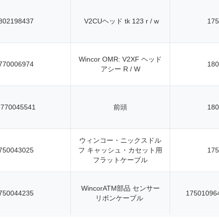
802198437
V2CUヘッド tk 123 r / w
175
Wincor OMR: V2XF ヘッド
770006974
180
アシー R / W
1770045541
前頭
180
ウィンコー・ニックスドル
750043025
フ キャッシュ・カセット用
175
フラットケーブル
WincorATM部品 センサー
750044235
17501096
リボンケーブル