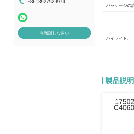
+8618927529974
POS端末
パッケージの詳
今雑談しなさい
ハイライト:
製品説明
175
C40