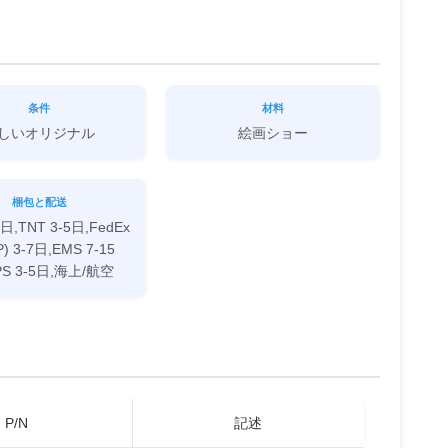
条件
材料
しいオリジナル
絵画ショー
梱包と配送
4日,TNT 3-5日,FedEx
IP) 3-7日,EMS 7-15
PS 3-5日,海上/航空
P/N
記述