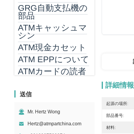
GRG自動支払機の
部品
ATMキャッシュマ
シン
ATM現金カセット
ATM EPPについて
ATMカードの読者
ATMヒーター
詳細情報
紙幣数える機械
送信
起源の場所:
ビル カウンターパ
Mr. Hertz Wong
ーツ
部品番号:
Hertz@atmpartchina.com
MEI 紙幣受入部品
材料: