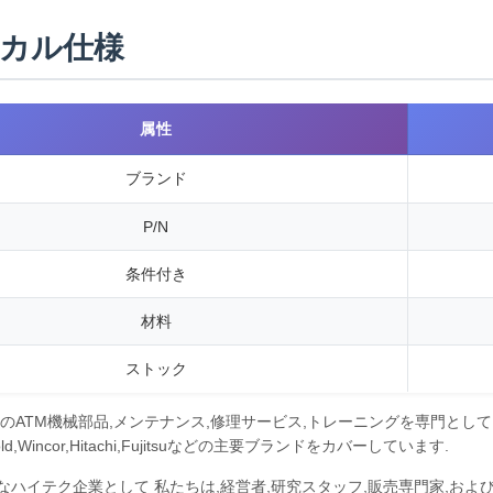
カル仕様
属性
ブランド
P/N
条件付き
材料
ストック
質のATM機械部品,メンテナンス,修理サービス,トレーニングを専門として
bold,Wincor,Hitachi,Fujitsuなどの主要ブランドをカバーしています.
なハイテク企業として 私たちは,経営者,研究スタッフ,販売専門家,お