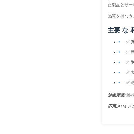
た製品とサー
品質を損なう
主要 な 
✅ 
✅ 
✅ 
✅ 
✅ 
対象産業:
銀行
応用:
ATM メ