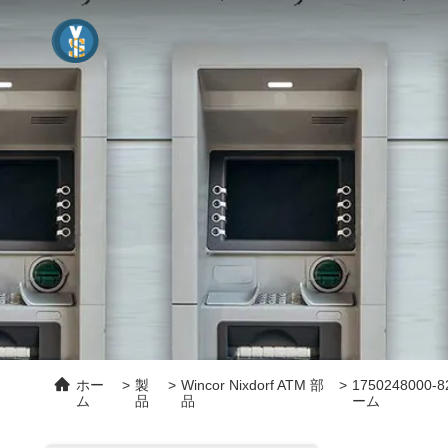
ホー
>
製
>
Wincor Nixdorf ATM 部
>
1750248000
ム
品
品
ーム