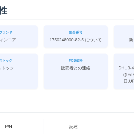
性
ブランド
部分番号
ィンコア
1750248000-82-5 について
新
ストック
FOB価格
ストック
販売者との連絡
DHL 3-
((IE/
日,U
P/N
記述