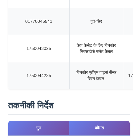
01770045541
पूर्व-सिर
कैश कैसेट के लिए विनकोर
1750043025
निक्सडॉर्फ फ्लैट केबल
विनकोर एटीएम पार्ट्स सेंसर
1750044235
1750
रिबन केबल
तकनीकी निर्देश
गुण
कीमत