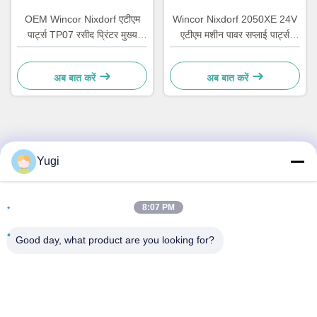
OEM Wincor Nixdorf एटीएम
Wincor Nixdorf 2050XE 24V
पार्ट्स TP07 रसीद प्रिंटर मुख्य
एटीएम मशीन पावर सप्लाई पार्ट्स
पीसीबी नियंत्रक बोर्ड
01750069162 1750069162
01750063547
अब बात करें
अब बात करें
त्वरित संपर्क करें
Yugi
पता
8:07 PM
कक्ष 502, भवन 5, क्विडे रियल एस्टेट पार्क, नंबर 2-1, Xingye
EastRoad, Shunjiang सामुदायिक औद्योगिक पार्क, Beijiao Town,
Good day, what product are you looking for?
Foshan, Guangdong, चीन
टेलीफोन
0086-199-25600378