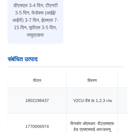
डीएचएल 3-4 दिन, टीएनटी
3-5 दिन, फेडेक्स (आईई/
आईपी) 3-7 दिन, ईएमएस 7-
15 दिन, यूपीएस 3-5 दिन,
समुद्र/हवा
संबंधित उत्पाद
पी/एन
विवरण
1802198437
V2CU हेड tk 1,2,3 r/w
विनकोर ओएमआर: वी2एक्सएफ
1770006974
हेड एएसएसवाई आर/डब्ल्यू