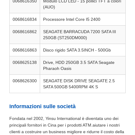
0068616350
Modulo LCD LED - 15 pollici TFT a colori
(AUO)
0068616834
Processore Intel Core I5 2400
0068616862
SEAGATE BARRACUDA 7200 SATA III
250GB (ST250DM000)
0068616863
Disco rigido SATA 3.5INCH - 500Gb
0068625138
Drive, HDD 250GB 3.5 SATA Seagate
Pharaoh Oasis
0068626300
SEAGATE DISK DRIVE SEAGATE 2.5
SATA 500GB 5400RPM 4K S
Informazioni sulle società
Fondata nel 2002, Yinsu International è diventata uno dei
principali fornitori in Cina per i prodotti ATM.aiutare i nostri
clienti a costruire un business migliore e ridurre il costo della