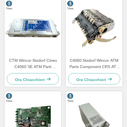
CTM Wincor Nixdorf Cineo
C4060 Nixdorf Wincor ATM
C4060 SE ATM Parti
Parts Component CRS ATS
elettronica speciale
Centralization Unit AU
1750147868
Module 1750134478
Ora Chiacchieri
Ora Chiacchieri