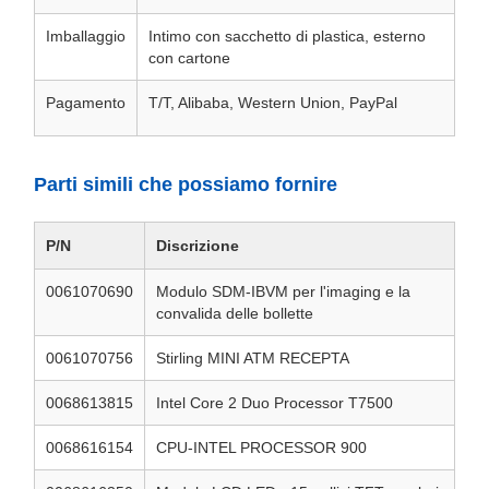
Imballaggio
Intimo con sacchetto di plastica, esterno
con cartone
Pagamento
T/T, Alibaba, Western Union, PayPal
Parti simili che possiamo fornire
P/N
Discrizione
0061070690
Modulo SDM-IBVM per l'imaging e la
convalida delle bollette
0061070756
Stirling MINI ATM RECEPTA
0068613815
Intel Core 2 Duo Processor T7500
0068616154
CPU-INTEL PROCESSOR 900