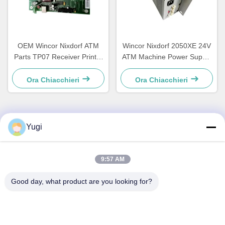
OEM Wincor Nixdorf ATM
Wincor Nixdorf 2050XE 24V
Parts TP07 Receiver Printer
ATM Machine Power Supply
Main PCB Controller Board
Parts 01750069162
01750063547
1750069162
Ora Chiacchieri
Ora Chiacchieri
Yugi
Contatto rapido
Indirizzo
9:57 AM
Camera 502, edificio 5, Qide Real Estate Park, n. 2-1,
Good day, what product are you looking for?
Xingye EastRoad, Shunjiang Community Industrial Park,
Beijiao Town, Foshan, Guangdong, Cina
tel