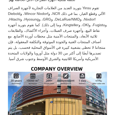
تقوم Yinsu بتوريد العديد من العلامات التجارية لأجهزة الصراف
الآلي وقطع الغيار، بما في ذلك NCR، وWincor Nixdorf، وDiebold
Nixdorf، وDeLaRue/NMD، وGRG، وHyosung، وHitachi،
وFugistu، وOKI، وKingteller، وما إلى ذلك). كما نقوم بتوريد أجهزة
نقاط البيع، وأجهزة صرف العملات، وأجزاء الأكشاك، والطابعات
ثلاثية الأبعاد، والمنتجات الأمنية مثل محطات أوردة الأصابع. مع
أصناف المنتجات الغنية والجودة الموثوقة والتكلفة المعقولة، فإن
منتجاتنا لا تحظى بشعبية كبيرة في الأسواق المحلية فحسب، بل يتم
تصديرها أيضًا إلى أكثر من 30 دولة مثل أوروبا والولايات المتحدة
الأمريكية وأمريكا اللاتينية والشرق الأوسط وجنوب شرق آسيا.