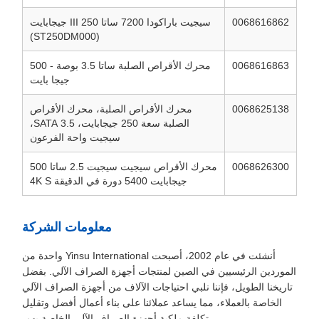
0068616862
سيجيت باراكودا 7200 ساتا III 250 جيجابايت
(ST250DM000)
0068616863
محرك الأقراص الصلبة ساتا 3.5 بوصة - 500
جيجا بايت
0068625138
محرك الأقراص الصلبة، محرك الأقراص
الصلبة سعة 250 جيجابايت، 3.5 SATA،
سيجيت واحة الفرعون
0068626300
محرك الأقراص سيجيت سيجيت 2.5 ساتا 500
جيجابايت 5400 دورة في الدقيقة 4K S
معلومات الشركة
أنشئت في عام 2002، أصبحت Yinsu International واحدة من
الموردين الرئيسيين في الصين لمنتجات أجهزة الصراف الآلي. بفضل
تاريخنا الطويل، فإننا نلبي احتياجات الآلاف من أجهزة الصراف الآلي
الخاصة بالعملاء، مما يساعد عملائنا على بناء أعمال أفضل وتقليل
تكلفة ملكية أجهزة الصراف الآلي الخاصة بهم.