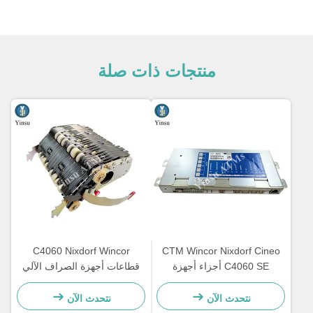
منتجات ذات صلة
C4060 Nixdorf Wincor
CTM Wincor Nixdorf Cineo
C4060 SE أجزاء أجهزة
قطاعات أجهزة الصراف الآلي
الصراف الآلي الإلكترونية
المكون CRS ATS وحدة
الخاصة 1750147868
المركزية AU Module
نتحدث الآن
نتحدث الآن
1750134478