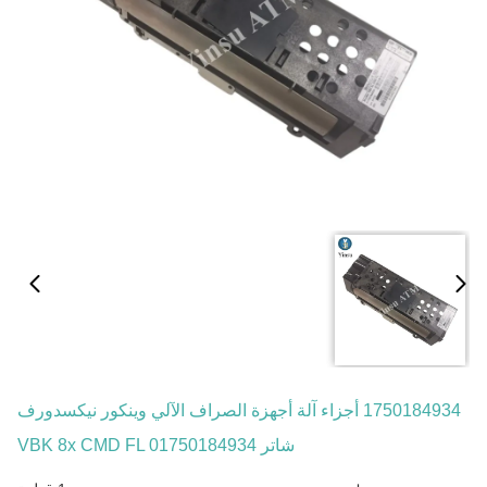
1750184934 أجزاء آلة أجهزة الصراف الآلي وينكور نيكسدورف
شاتر VBK 8x CMD FL 01750184934