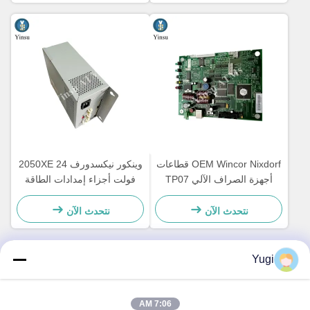
OEM Wincor Nixdorf قطاعات
وينكور نيكسدورف 2050XE 24
أجهزة الصراف الآلي TP07
فولت أجزاء إمدادات الطاقة
استلام طابعة لوحة تحكم PCB
للآلة 01750069162
الرئيسية 01750063547
1750069162
نتحدث الآن
نتحدث الآن
Yugi
الاتصال السريع
7:06 AM