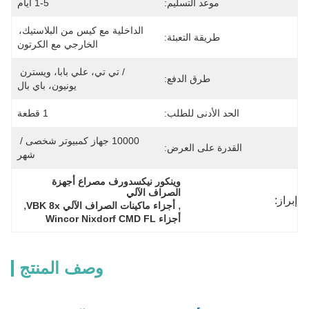
موعد التسليم:
1-5 أيام
الداخلية مع كيس من البلاستيك، 
طريقة التعبئة:
الخارجي مع الكرتون
/ تي تي، علي بابا، ويسترن 
طرق الدفع:
يونيون، باي بال
الحد الأدنى للطلب:
1 قطعة
10000 جهاز كمبيوتر شخصى / 
القدرة على العرض:
شهر
وينكور نيكسدورف مصراع أجهزة 
الصراف الآلي
إبراز:
, 
, 
أجزاء ماكينات الصراف الآلي VBK 8x
أجزاء Wincor Nixdorf CMD FL
وصف المنتج