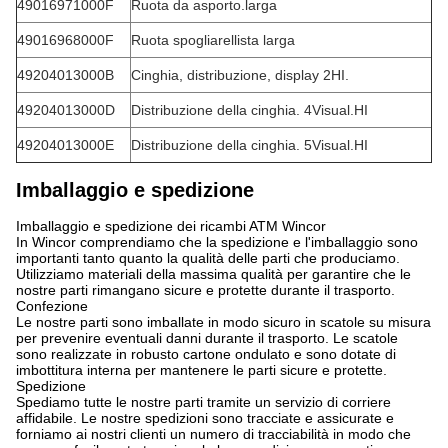
49016971000F
Ruota da asporto.larga
49016968000F
Ruota spogliarellista larga
49204013000B
Cinghia, distribuzione, display 2HI.
49204013000D
Distribuzione della cinghia. 4Visual.HI
49204013000E
Distribuzione della cinghia. 5Visual.HI
Imballaggio e spedizione
Imballaggio e spedizione dei ricambi ATM Wincor
In Wincor comprendiamo che la spedizione e l'imballaggio sono
importanti tanto quanto la qualità delle parti che produciamo.
Utilizziamo materiali della massima qualità per garantire che le
nostre parti rimangano sicure e protette durante il trasporto.
Confezione
Le nostre parti sono imballate in modo sicuro in scatole su misura
per prevenire eventuali danni durante il trasporto. Le scatole
sono realizzate in robusto cartone ondulato e sono dotate di
imbottitura interna per mantenere le parti sicure e protette.
Spedizione
Spediamo tutte le nostre parti tramite un servizio di corriere
affidabile. Le nostre spedizioni sono tracciate e assicurate e
forniamo ai nostri clienti un numero di tracciabilità in modo che