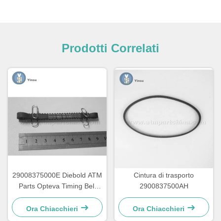
Prodotti Correlati
29008375000E Diebold ATM
Cintura di trasporto
Parts Opteva Timing Belt
2900837500AH
cintura di trasporto 67T
Ora Chiacchieri
Ora Chiacchieri