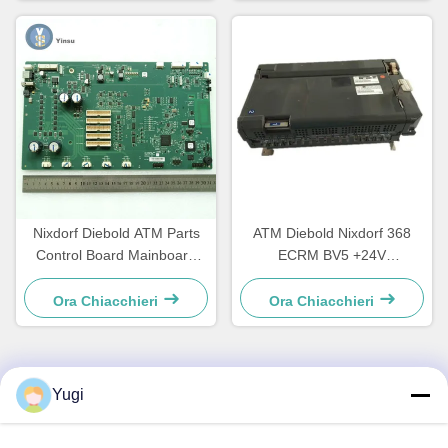
Nixdorf Diebold ATM Parts
ATM Diebold Nixdorf 368
Control Board Mainboard
ECRM BV5 +24V
CCA Discovery
Acceptatore di bollette
49242480000B
Validatore parti
Ora Chiacchieri
Ora Chiacchieri
49238415000A
Yugi
Contatto rapido