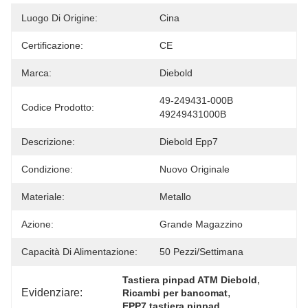
Luogo Di Origine:
Cina
Certificazione:
CE
Marca:
Diebold
49-249431-000B 
Codice Prodotto:
49249431000B
Descrizione:
Diebold Epp7
Condizione:
Nuovo Originale
Materiale:
Metallo
Azione:
Grande Magazzino
Capacità Di Alimentazione:
50 Pezzi/settimana
, 
Tastiera pinpad ATM Diebold
Evidenziare:
, 
Ricambi per bancomat
EPP7 tastiera pinpad