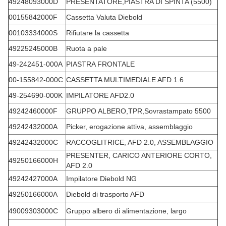
49248093000D
PRESENTATORE,PIASTRA DI SPINTA (5500)
00155842000F
Cassetta Valuta Diebold
00103334000S
Rifiutare la cassetta
49225245000B
Ruota a pale
49-242451-000A
PIASTRA FRONTALE
00-155842-000C
CASSETTA MULTIMEDIALE AFD 1.6
49-254690-000K
IMPILATORE AFD2.0
49242460000F
GRUPPO ALBERO,TPR,Sovrastampato 5500
49242432000A
Picker, erogazione attiva, assemblaggio
49242432000C
RACCOGLITRICE, AFD 2.0, ASSEMBLAGGIO
PRESENTER, CARICO ANTERIORE CORTO,
49250166000H
AFD 2.0
49242427000A
Impilatore Diebold NG
49250166000A
Diebold di trasporto AFD
49009303000C
Gruppo albero di alimentazione, largo