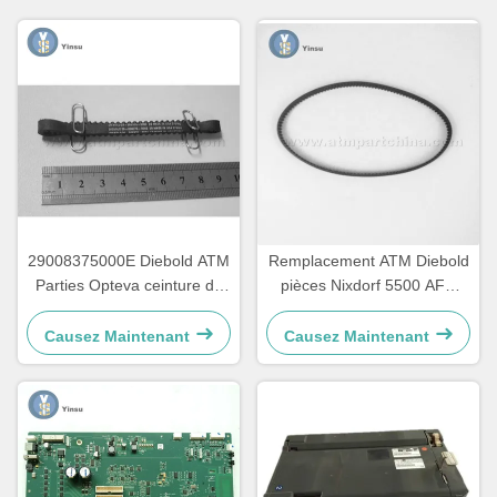
29008375000E Diebold ATM
Remplacement ATM Diebold
Parties Opteva ceinture de
pièces Nixdorf 5500 AFD
freinage ceinture de
445T ceinture de transport
transport 67T
2900837500AH
Causez Maintenant
Causez Maintenant