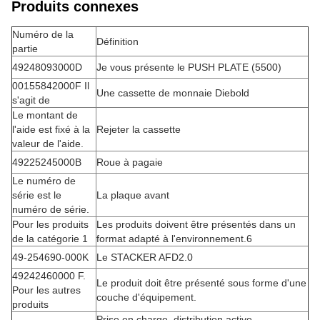
Produits connexes
Numéro de la
Définition
partie
49248093000D
Je vous présente le PUSH PLATE (5500)
00155842000F Il
Une cassette de monnaie Diebold
s'agit de
Le montant de
l'aide est fixé à la
Rejeter la cassette
valeur de l'aide.
49225245000B
Roue à pagaie
Le numéro de
série est le
La plaque avant
numéro de série.
Pour les produits
Les produits doivent être présentés dans un
de la catégorie 1
format adapté à l'environnement.6
49-254690-000K
Le STACKER AFD2.0
49242460000 F.
Le produit doit être présenté sous forme d'une
Pour les autres
couche d'équipement.
produits
Prise en charge, distribution active,