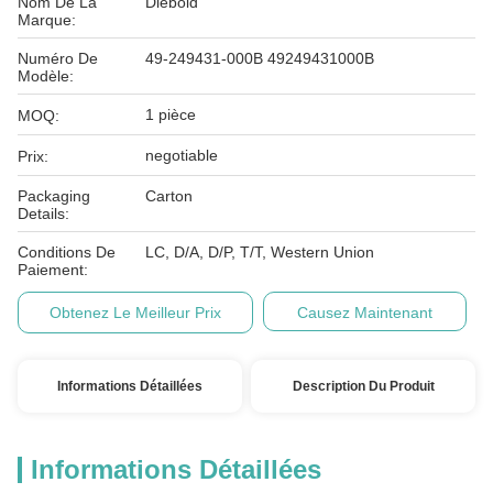
Nom De La
Diebold
Marque:
Numéro De
49-249431-000B 49249431000B
Modèle:
1 pièce
MOQ:
negotiable
Prix:
Packaging
Carton
Details:
Conditions De
LC, D/A, D/P, T/T, Western Union
Paiement:
Obtenez Le Meilleur Prix
Causez Maintenant
Informations Détaillées
Description Du Produit
Informations Détaillées