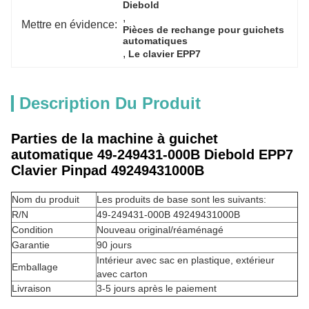
Diebold
, 
Mettre en évidence:
Pièces de rechange pour guichets 
automatiques
, 
Le clavier EPP7
Description Du Produit
Parties de la machine à guichet
automatique 49-249431-000B Diebold EPP7
Clavier Pinpad 49249431000B
Nom du produit
Les produits de base sont les suivants:
R/N
49-249431-000B 49249431000B
Condition
Nouveau original/réaménagé
Garantie
90 jours
Intérieur avec sac en plastique, extérieur
Emballage
avec carton
Livraison
3-5 jours après le paiement