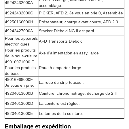
49242432000A
assemblage.
49242432000C
PICKER, AFD 2. Je vous en prie.0, Assemblée
49250166000H
Présentateur, charge avant courte, AFD 2.0
49242427000A
Stacker Diebold NG Il est parti
Pour les appareils
AFD Transports Diebold
électroniques
Pour les produits
Axe d'alimentation en assy, large
de la sous-culture
49016971000 F.
Pour les produits
Roue à emporter. large
de base:
49016968000F.
La roue du strip-teaseur.
Je vous en prie.
49204013000B
Ceinture, chronométrage, décharge de 2HI.
49204013000D
La ceinture est réglée.
49204013000E
Le temps de la ceinture.
Emballage et expédition