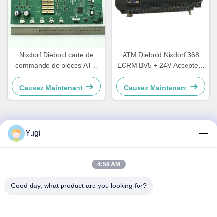
Nixdorf Diebold carte de
ATM Diebold Nixdorf 368
commande de pièces ATM
ECRM BV5 + 24V Accepteur
carte mère CCA Discovery
de factures Validateur pièces
49242480000B
49238415000A
Causez Maintenant
Causez Maintenant
Yugi
Contact rapide
Adresse
4:58 AM
Chambre 502, bâtiment 5, parc immobilier Qide, n° 2-1, rue
Good day, what product are you looking for?
Xingye Est, parc industriel communautaire Shunjiang, ville
de Beijiao, Foshan, Guangdong, Chine
Télégramme