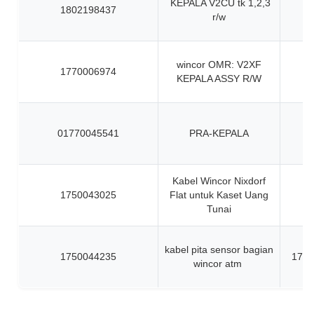
KEPALA V2CU tk 1,2,3
1802198437
r/w
wincor OMR: V2XF
1770006974
KEPALA ASSY R/W
01770045541
PRA-KEPALA
Kabel Wincor Nixdorf
1750043025
Flat untuk Kaset Uang
Tunai
kabel pita sensor bagian
1750044235
1750
wincor atm